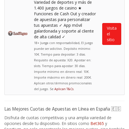
Variedad de deportes y más de
1.400 juegos de casino ★
Funciones de Cash Out y creador
de apuestas para personalizar
tus apuestas ✓ App móvil
Visita
galardonada y soporte al cliente
el
de alta calidad ✓
sitio
18+ Juega con responsabilidad, El juego
puede ser adictivo. Depósito mínimo:
10€. Tiempo para depositar: 3 días.
Requisito de apuesta: X20. Apostar en:
slots. Tiempo para apostar: 30 días.
Importe mínimo en dinero real: 10€.
Importe máximo en dinero real: 200€.
Aplican otros términos promocionales
del juego. Se
Aplican T&Cs
.
Las Mejores Cuotas de Apuestas en Línea en España 🇪🇸
Disfruta de cuotas competitivas y una amplia variedad de
opciones desde tu dispositivo. En sitios como
Bet365
y