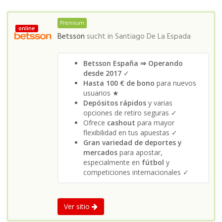
Premium
online
Betsson
sucht in
Santiago De La Espada
Betsson España ⇒ Operando
desde 2017
✓
Hasta 100 € de bono
para nuevos
usuarios ★
Depósitos rápidos
y varias
opciones de retiro seguras ✓
Ofrece
cashout
para mayor
flexibilidad en tus apuestas ✓
Gran variedad de deportes y
mercados
para apostar,
especialmente en
fútbol
y
competiciones internacionales ✓
Ver sitio