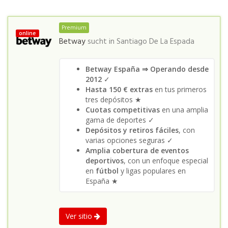
Premium
online
Betway
sucht in
Santiago De La Espada
Betway España ⇒ Operando desde
2012
✓
Hasta 150 € extras
en tus primeros
tres depósitos ★
Cuotas competitivas
en una amplia
gama de deportes ✓
Depósitos y retiros fáciles
, con
varias opciones seguras ✓
Amplia cobertura de eventos
deportivos
, con un enfoque especial
en
fútbol
y ligas populares en
España ★
Ver sitio