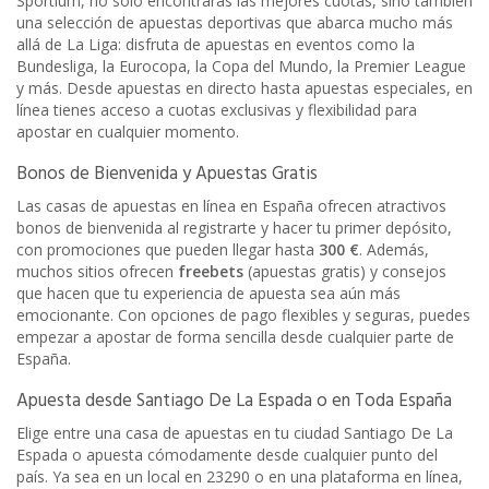
Sportium, no solo encontrarás las mejores cuotas, sino también
una selección de apuestas deportivas que abarca mucho más
allá de La Liga: disfruta de apuestas en eventos como la
Bundesliga, la Eurocopa, la Copa del Mundo, la Premier League
y más. Desde apuestas en directo hasta apuestas especiales, en
línea tienes acceso a cuotas exclusivas y flexibilidad para
apostar en cualquier momento.
Bonos de Bienvenida y Apuestas Gratis
Las casas de apuestas en línea en España ofrecen atractivos
bonos de bienvenida al registrarte y hacer tu primer depósito,
con promociones que pueden llegar hasta
300 €
. Además,
muchos sitios ofrecen
freebets
(apuestas gratis) y consejos
que hacen que tu experiencia de apuesta sea aún más
emocionante. Con opciones de pago flexibles y seguras, puedes
empezar a apostar de forma sencilla desde cualquier parte de
España.
Apuesta desde Santiago De La Espada o en Toda España
Elige entre una casa de apuestas en tu ciudad Santiago De La
Espada o apuesta cómodamente desde cualquier punto del
país. Ya sea en un local en 23290 o en una plataforma en línea,