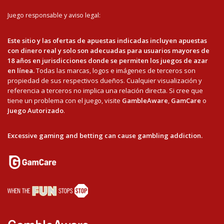
Juego responsable y aviso legal:
Este sitio y las ofertas de apuestas indicadas incluyen apuestas
con dinero real y solo son adecuadas para usuarios mayores de
18 años en jurisdicciones donde se permiten los juegos de azar
en línea.
Todas las marcas, logos e imágenes de terceros son
propiedad de sus respectivos dueños. Cualquier visualización y
referencia a terceros no implica una relación directa. Si cree que
tiene un problema con el juego, visite
GambleAware
,
GamCare
o
Juego Autorizado
.
Excessive gaming and betting can cause gambling addiction.