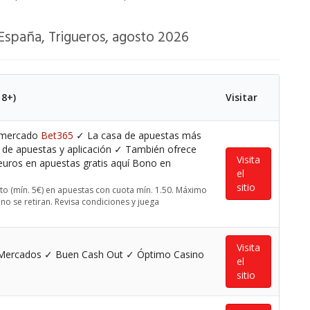
 España, Trigueros, agosto 2026
18+)
Visitar
l mercado
Bet365
✓ La casa de apuestas más
de apuestas y aplicación ✓ También ofrece
Visita
euros en apuestas gratis aquí Bono en
el
sitio
to (mín. 5€) en apuestas con cuota mín. 1.50. Máximo
 no se retiran. Revisa condiciones y juega
Visita
 Mercados ✓ Buen Cash Out ✓ Óptimo Casino
el
sitio