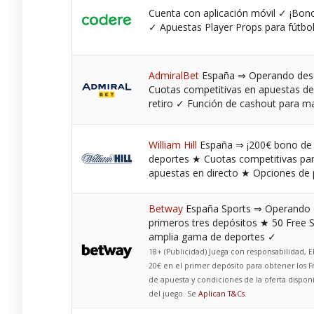
Cuenta con aplicación móvil ✓ ¡Bon
✓ Apuestas Player Props para fútbo
AdmiralBet
España ⇒ Operando desd
Cuotas competitivas en apuestas de
retiro ✓ Función de cashout para m
William Hill
España ⇒ ¡200€ bono de 
deportes ★ Cuotas competitivas par
apuestas en directo ★ Opciones de 
Betway
España Sports ⇒ Operando d
primeros tres depósitos ★ 50 Free S
amplia gama de deportes ✓
18+ (Publicidad) Juega con responsabilidad, 
20€ en el primer depósito para obtener los Fr
de apuesta y condiciones de la oferta dispon
del juego. Se
Aplican T&Cs
.