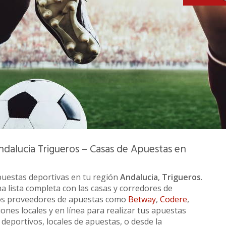
ndalucia
Trigueros – Casas de Apuestas en
puestas deportivas en tu región
Andalucia
,
Trigueros
.
 lista completa con las casas y corredores de
dos proveedores de apuestas como
Betway
,
Codere
,
iones locales y en línea para realizar tus apuestas
 deportivos, locales de apuestas, o desde la