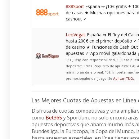
888Sport
España ⇒ ¡10€ gratis + 100
de casas ★ Muchas opciones para dep
cashout ✓
LeoVegas
España ⇒ El Rey del Casi
hasta 200€ en el primer depósito ✓
de casino ★ Funciones de Cash Out 
apuestas ✓ App móvil galardonada y 
18+ Juega con responsabilidad, El juego pue
depositar: 3 días. Requisito de apuesta: X20. 
mínimo en dinero real: 10€. Importe máximo 
promocionales del juego. Se
Aplican T&Cs
.
Las Mejores Cuotas de Apuestas en Línea 
Disfruta de cuotas competitivas y una amplia v
como
Bet365
y Sportium, no solo encontrarás 
apuestas deportivas que abarca mucho más all
Bundesliga, la Eurocopa, la Copa del Mundo, 
hasta apuestas especiales, en línea tienes acce