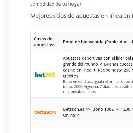
comodidad de tu hogar.
Mejores sitios de apuestas en línea en
Casas de
Bono de bienvenida (Publicidad · 
apuestas:
Apuestas deportivas con el líder de
grande del mundo ✓ Buenas cuotas 
casino en línea ★ Recibe hasta 200 
créditos.
Bono en créditos. Iguala el primer depósi
bono: 200€. Vigencia: 7 días. Los créditos
responsablemente.
Betsson.es >> ¡Bono 100€! ✓ +200
Online ✓