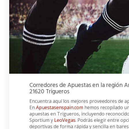
Corredores de Apuestas
en la región
A
21620
Trigueros
Encuentra aquí los mejores proveedores de a
En
Apuestasenspain.com
hemos recopilado una
apuestas en Trigueros, incluyendo reconoci
Sportium y
LeoVegas
. Podrás elegir entre opc
deportivas de forma rápida y sencilla en bares