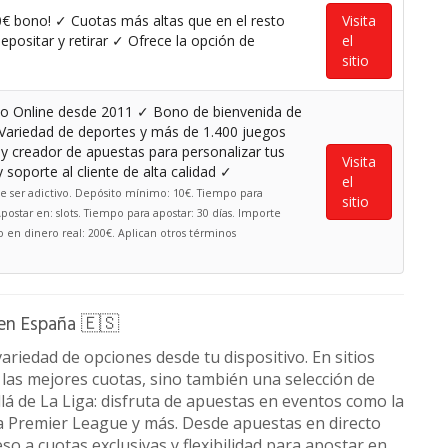
€ bono! ✓ Cuotas más altas que en el resto
Visita
ositar y retirar ✓ Ofrece la opción de
el
sitio
no Online desde 2011 ✓ Bono de bienvenida de
 Variedad de deportes y más de 1.400 juegos
y creador de apuestas para personalizar tus
Visita
soporte al cliente de alta calidad ✓
el
de ser adictivo. Depósito mínimo: 10€. Tiempo para
sitio
Apostar en: slots. Tiempo para apostar: 30 días. Importe
en dinero real: 200€. Aplican otros términos
en España 🇪🇸
ariedad de opciones desde tu dispositivo. En sitios
las mejores cuotas, sino también una selección de
á de La Liga: disfruta de apuestas en eventos como la
la Premier League y más. Desde apuestas en directo
so a cuotas exclusivas y flexibilidad para apostar en