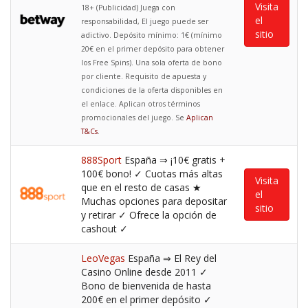
Visita
18+ (Publicidad) Juega con
el
responsabilidad, El juego puede ser
sitio
adictivo. Depósito mínimo: 1€ (mínimo
20€ en el primer depósito para obtener
los Free Spins). Una sola oferta de bono
por cliente. Requisito de apuesta y
condiciones de la oferta disponibles en
el enlace. Aplican otros términos
promocionales del juego. Se
Aplican
T&Cs
.
888Sport
España ⇒ ¡10€ gratis +
100€ bono! ✓ Cuotas más altas
Visita
que en el resto de casas ★
el
Muchas opciones para depositar
sitio
y retirar ✓ Ofrece la opción de
cashout ✓
LeoVegas
España ⇒ El Rey del
Casino Online desde 2011 ✓
Bono de bienvenida de hasta
200€ en el primer depósito ✓