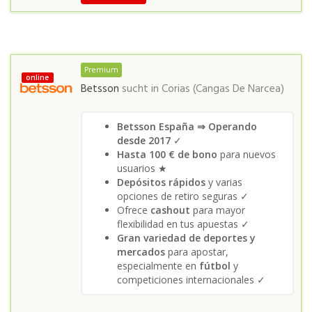
Premium
online
Betsson
sucht in
Corias (Cangas De Narcea)
Betsson España ⇒ Operando
desde 2017
✓
Hasta 100 € de bono
para nuevos
usuarios ★
Depósitos rápidos
y varias
opciones de retiro seguras ✓
Ofrece
cashout
para mayor
flexibilidad en tus apuestas ✓
Gran variedad de deportes y
mercados
para apostar,
especialmente en
fútbol
y
competiciones internacionales ✓