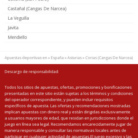
Castañal (Cangas De Narcea)
La Veguilla
Javita
Mendiello
Apuestas deportivas en
»
España
»
Asturias
»
Corias (Cangas De Narcea)
Descargo de responsabilidad:
Todos los sitios de apuestas, ofertas, promociones y bonificaciones
presentadas en este sitio están sujetas a los términos y condiciones
del operador correspondiente, y pueden incluir requisitos
específicos de apuesta. Las ofertas y recomendaciones mostradas
implican apuestas con dinero real y están dirigidas exclusivamente
a usuarios mayores de edad, que residan en jurisdicciones donde el
juego en línea sea legal. Recomendamos encarecidamente jugar de
manera responsable y consultar las normativas locales antes de
participar en cualquier actividad de apuestas.El juego excesivo y las