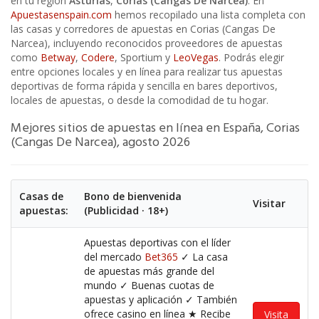
en tu región
Asturias
,
Corias (Cangas De Narcea)
. En
Apuestasenspain.com
hemos recopilado una lista completa con
las casas y corredores de apuestas en Corias (Cangas De
Narcea), incluyendo reconocidos proveedores de apuestas
como
Betway
,
Codere
, Sportium y
LeoVegas
. Podrás elegir
entre opciones locales y en línea para realizar tus apuestas
deportivas de forma rápida y sencilla en bares deportivos,
locales de apuestas, o desde la comodidad de tu hogar.
Mejores sitios de apuestas en línea en España, Corias
(Cangas De Narcea), agosto 2026
Casas de
Bono de bienvenida
Visitar
apuestas:
(Publicidad · 18+)
Apuestas deportivas con el líder
del mercado
Bet365
✓ La casa
de apuestas más grande del
mundo ✓ Buenas cuotas de
apuestas y aplicación ✓ También
ofrece casino en línea ★ Recibe
Visita