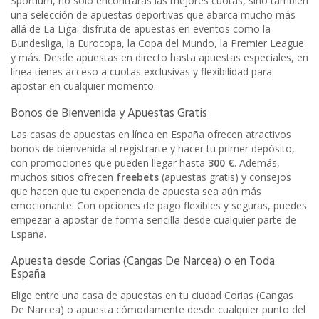
Sportium, no solo encontrarás las mejores cuotas, sino también
una selección de apuestas deportivas que abarca mucho más
allá de La Liga: disfruta de apuestas en eventos como la
Bundesliga, la Eurocopa, la Copa del Mundo, la Premier League
y más. Desde apuestas en directo hasta apuestas especiales, en
línea tienes acceso a cuotas exclusivas y flexibilidad para
apostar en cualquier momento.
Bonos de Bienvenida y Apuestas Gratis
Las casas de apuestas en línea en España ofrecen atractivos
bonos de bienvenida al registrarte y hacer tu primer depósito,
con promociones que pueden llegar hasta
300 €
. Además,
muchos sitios ofrecen
freebets
(apuestas gratis) y consejos
que hacen que tu experiencia de apuesta sea aún más
emocionante. Con opciones de pago flexibles y seguras, puedes
empezar a apostar de forma sencilla desde cualquier parte de
España.
Apuesta desde Corias (Cangas De Narcea) o en Toda
España
Elige entre una casa de apuestas en tu ciudad Corias (Cangas
De Narcea) o apuesta cómodamente desde cualquier punto del