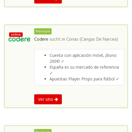
Premium
online
Codere
sucht in
Corias (Cangas De Narcea)
Cuenta con aplicación móvil, ¡Bono
200€! ✓
España es su mercado de referencia
✓
Apuestas Player Props para fútbol ✓
Ver sitio
Premium