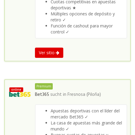
Cuotas competitivas en apuestas
deportivas ★
Múltiples opciones de depósito y
retiro ✓
Función de cashout para mayor
control ✓
Ver sitio
Premium
online
Bet365
sucht in
Fresnosa (Piloña)
Apuestas deportivas con el líder del
mercado Bet365 ✓
La casa de apuestas más grande del
mundo ✓
Buenas cuotas de apuestas y