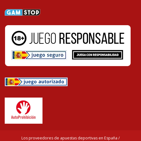
Los proveedores de apuestas deportivas en España /