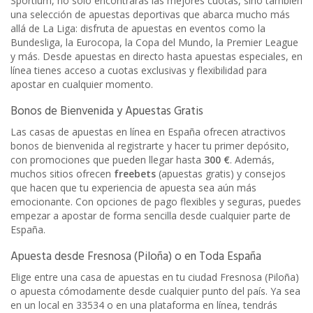
Sportium, no solo encontrarás las mejores cuotas, sino también
una selección de apuestas deportivas que abarca mucho más
allá de La Liga: disfruta de apuestas en eventos como la
Bundesliga, la Eurocopa, la Copa del Mundo, la Premier League
y más. Desde apuestas en directo hasta apuestas especiales, en
línea tienes acceso a cuotas exclusivas y flexibilidad para
apostar en cualquier momento.
Bonos de Bienvenida y Apuestas Gratis
Las casas de apuestas en línea en España ofrecen atractivos
bonos de bienvenida al registrarte y hacer tu primer depósito,
con promociones que pueden llegar hasta
300 €
. Además,
muchos sitios ofrecen
freebets
(apuestas gratis) y consejos
que hacen que tu experiencia de apuesta sea aún más
emocionante. Con opciones de pago flexibles y seguras, puedes
empezar a apostar de forma sencilla desde cualquier parte de
España.
Apuesta desde Fresnosa (Piloña) o en Toda España
Elige entre una casa de apuestas en tu ciudad Fresnosa (Piloña)
o apuesta cómodamente desde cualquier punto del país. Ya sea
en un local en 33534 o en una plataforma en línea, tendrás