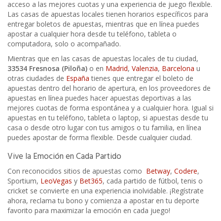
acceso a las mejores cuotas y una experiencia de juego flexible.
Las casas de apuestas locales tienen horarios específicos para
entregar boletos de apuestas, mientras que en línea puedes
apostar a cualquier hora desde tu teléfono, tableta o
computadora, solo o acompañado.
Mientras que en las casas de apuestas locales de tu ciudad,
33534
Fresnosa (Piloña)
o en
Madrid
,
Valenzia
,
Barcelona
u
otras ciudades de
España
tienes que entregar el boleto de
apuestas dentro del horario de apertura, en los proveedores de
apuestas en línea puedes hacer apuestas deportivas a las
mejores cuotas de forma espontánea y a cualquier hora. Igual si
apuestas en tu teléfono, tableta o laptop, si apuestas desde tu
casa o desde otro lugar con tus amigos o tu familia, en línea
puedes apostar de forma flexible. Desde cualquier ciudad.
Vive la Emoción en Cada Partido
Con reconocidos sitios de apuestas como
Betway
,
Codere
,
Sportium,
LeoVegas
y
Bet365
, cada partido de fútbol, tenis o
cricket se convierte en una experiencia inolvidable. ¡Regístrate
ahora, reclama tu bono y comienza a apostar en tu deporte
favorito para maximizar la emoción en cada juego!