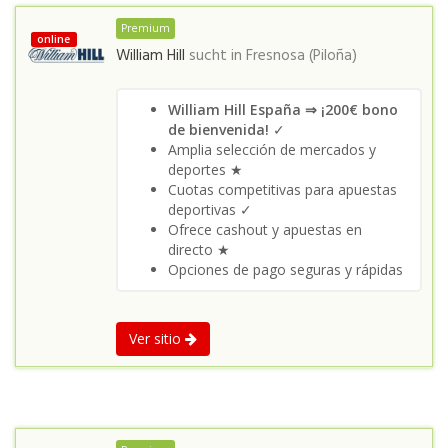
Premium
online
William Hill
sucht in
Fresnosa (Piloña)
William Hill España ⇒ ¡200€ bono
de bienvenida!
✓
Amplia selección de mercados y
deportes ★
Cuotas competitivas para apuestas
deportivas ✓
Ofrece cashout y apuestas en
directo ★
Opciones de pago seguras y rápidas
Ver sitio