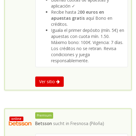
aplicación ✓
Recibe hasta 2
00 euros en
apuestas gratis
aquí Bono en
créditos.
Iguala el primer depósito (mín. 5€) en
apuestas con cuota mín. 1.50.
Máximo bono: 100€. Vigencia: 7 días.
Los créditos no se retiran. Revisa
condiciones y juega
responsablemente.
Ver sitio
Premium
online
Betsson
sucht in
Fresnosa (Piloña)