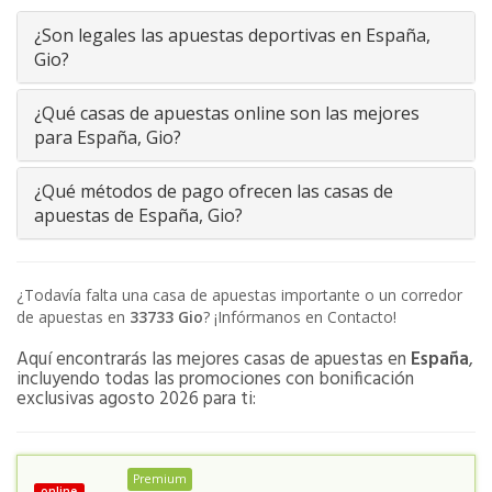
¿Son legales las apuestas deportivas en España,
Gio?
¿Qué casas de apuestas online son las mejores
para España, Gio?
¿Qué métodos de pago ofrecen las casas de
apuestas de España, Gio?
¿Todavía falta una casa de apuestas importante o un corredor
de apuestas en
33733
Gio
? ¡Infórmanos en Contacto!
Aquí encontrarás las mejores casas de apuestas en
España
,
incluyendo todas las promociones con bonificación
exclusivas agosto 2026 para ti:
Premium
online