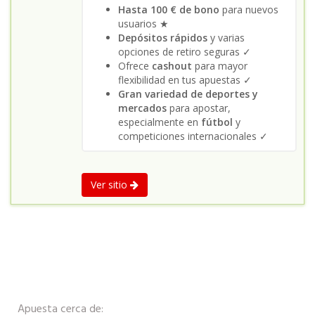
Hasta 100 € de bono
para nuevos
usuarios ★
Depósitos rápidos
y varias
opciones de retiro seguras ✓
Ofrece
cashout
para mayor
flexibilidad en tus apuestas ✓
Gran variedad de deportes y
mercados
para apostar,
especialmente en
fútbol
y
competiciones internacionales ✓
Ver sitio
Apuesta cerca de: