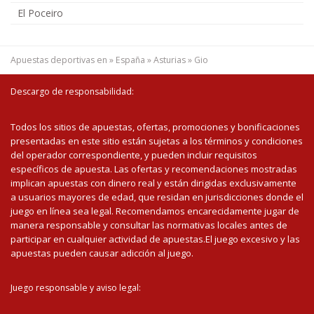
El Poceiro
Apuestas deportivas en
»
España
»
Asturias
»
Gio
Descargo de responsabilidad:
Todos los sitios de apuestas, ofertas, promociones y bonificaciones
presentadas en este sitio están sujetas a los términos y condiciones
del operador correspondiente, y pueden incluir requisitos
específicos de apuesta. Las ofertas y recomendaciones mostradas
implican apuestas con dinero real y están dirigidas exclusivamente
a usuarios mayores de edad, que residan en jurisdicciones donde el
juego en línea sea legal. Recomendamos encarecidamente jugar de
manera responsable y consultar las normativas locales antes de
participar en cualquier actividad de apuestas.El juego excesivo y las
apuestas pueden causar adicción al juego.
Juego responsable y aviso legal: