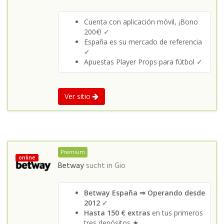
Cuenta con aplicación móvil, ¡Bono
200€! ✓
España es su mercado de referencia
✓
Apuestas Player Props para fútbol ✓
Ver sitio
Premium
online
Betway
sucht in
Gio
Betway España ⇒ Operando desde
2012
✓
Hasta 150 € extras
en tus primeros
tres depósitos ★