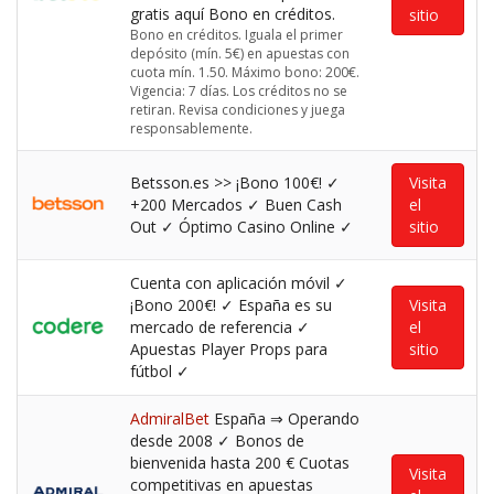
gratis aquí Bono en créditos.
sitio
Bono en créditos. Iguala el primer
depósito (mín. 5€) en apuestas con
cuota mín. 1.50. Máximo bono: 200€.
Vigencia: 7 días. Los créditos no se
retiran. Revisa condiciones y juega
responsablemente.
Betsson.es >> ¡Bono 100€! ✓
Visita
+200 Mercados ✓ Buen Cash
el
Out ✓ Óptimo Casino Online ✓
sitio
Cuenta con aplicación móvil ✓
¡Bono 200€! ✓ España es su
Visita
mercado de referencia ✓
el
Apuestas Player Props para
sitio
fútbol ✓
AdmiralBet
España ⇒ Operando
desde 2008 ✓ Bonos de
bienvenida hasta 200 € Cuotas
Visita
competitivas en apuestas