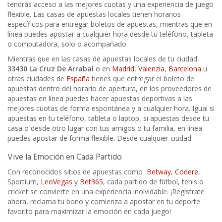
tendrás acceso a las mejores cuotas y una experiencia de juego
flexible. Las casas de apuestas locales tienen horarios
específicos para entregar boletos de apuestas, mientras que en
línea puedes apostar a cualquier hora desde tu teléfono, tableta
o computadora, solo o acompañado.
Mientras que en las casas de apuestas locales de tu ciudad,
33430
La Cruz De Arrabal
o en
Madrid
,
Valenzia
,
Barcelona
u
otras ciudades de
España
tienes que entregar el boleto de
apuestas dentro del horario de apertura, en los proveedores de
apuestas en línea puedes hacer apuestas deportivas a las
mejores cuotas de forma espontánea y a cualquier hora. Igual si
apuestas en tu teléfono, tableta o laptop, si apuestas desde tu
casa o desde otro lugar con tus amigos o tu familia, en línea
puedes apostar de forma flexible. Desde cualquier ciudad.
Vive la Emoción en Cada Partido
Con reconocidos sitios de apuestas como
Betway
,
Codere
,
Sportium,
LeoVegas
y
Bet365
, cada partido de fútbol, tenis o
cricket se convierte en una experiencia inolvidable. ¡Regístrate
ahora, reclama tu bono y comienza a apostar en tu deporte
favorito para maximizar la emoción en cada juego!