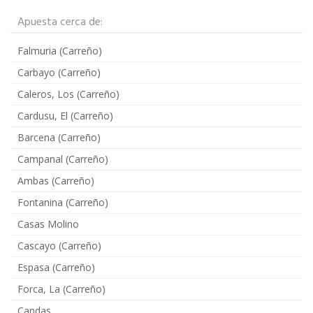
Apuesta cerca de:
Falmuria (Carreño)
Carbayo (Carreño)
Caleros, Los (Carreño)
Cardusu, El (Carreño)
Barcena (Carreño)
Campanal (Carreño)
Ambas (Carreño)
Fontanina (Carreño)
Casas Molino
Cascayo (Carreño)
Espasa (Carreño)
Forca, La (Carreño)
Candas