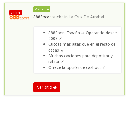
Premium
online
888Sport
sucht in
La Cruz De Arrabal
888Sport España ⇒ Operando desde
2008 ✓
Cuotas más altas que en el resto de
casas ★
Muchas opciones para depositar y
retirar ✓
Ofrece la opción de cashout ✓
Ver sitio