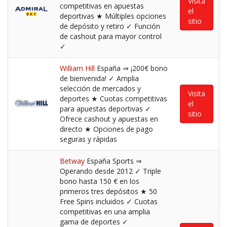
Visita
competitivas en apuestas
el
deportivas ★ Múltiples opciones
sitio
de depósito y retiro ✓ Función
de cashout para mayor control
✓
William Hill
España ⇒ ¡200€ bono
de bienvenida! ✓ Amplia
selección de mercados y
Visita
deportes ★ Cuotas competitivas
el
para apuestas deportivas ✓
sitio
Ofrece cashout y apuestas en
directo ★ Opciones de pago
seguras y rápidas
Betway
España Sports ⇒
Operando desde 2012 ✓ Triple
bono hasta 150 € en los
primeros tres depósitos ★ 50
Free Spins incluidos ✓ Cuotas
competitivas en una amplia
gama de deportes ✓