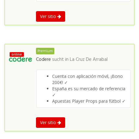
Ver sitio
Premium
online
Codere
sucht in
La Cruz De Arrabal
Cuenta con aplicación móvil, ¡Bono
200€! ✓
España es su mercado de referencia
✓
Apuestas Player Props para fútbol ✓
Ver sitio