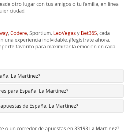
esde otro lugar con tus amigos o tu familia, en línea
uier ciudad.
way
,
Codere
, Sportium,
LeoVegas
y
Bet365
, cada
en una experiencia inolvidable. ¡Regístrate ahora,
eporte favorito para maximizar la emoción en cada
paña, La Martinez?
res para España, La Martinez?
 apuestas de España, La Martinez?
te o un corredor de apuestas en
33193
La Martinez
?