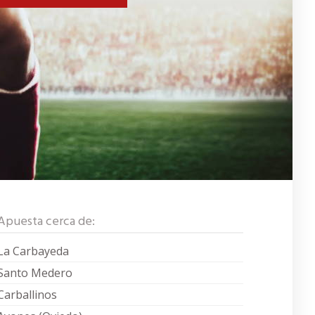
Apuesta cerca de:
La Carbayeda
Santo Medero
Carballinos