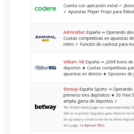
Cuenta con aplicación móvil ✓ ¡Bon
✓ Apuestas Player Props para fútbo
AdmiralBet
España ⇒ Operando desd
Cuotas competitivas en apuestas de
retiro ✓ Función de cashout para m
William Hill
España ⇒ ¡200€ bono de 
deportes ★ Cuotas competitivas par
apuestas en directo ★ Opciones de 
Betway
España Sports ⇒ Operando d
primeros tres depósitos ★ 50 Free S
amplia gama de deportes ✓
18+ (Publicidad) Juega con responsabilidad, 
20€ en el primer depósito para obtener los Fr
de apuesta y condiciones de la oferta dispon
del juego. Se
Aplican T&Cs
.