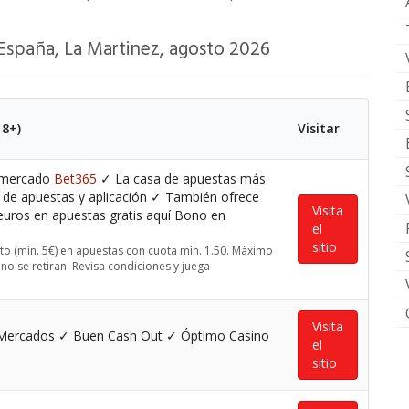
 España, La Martinez, agosto 2026
18+)
Visitar
l mercado
Bet365
✓ La casa de apuestas más
de apuestas y aplicación ✓ También ofrece
Visita
euros en apuestas gratis aquí Bono en
el
sitio
to (mín. 5€) en apuestas con cuota mín. 1.50. Máximo
 no se retiran. Revisa condiciones y juega
Visita
 Mercados ✓ Buen Cash Out ✓ Óptimo Casino
el
sitio