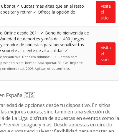
€ bono! ✓ Cuotas más altas que en el resto
Visita
ositar y retirar ✓ Ofrece la opción de
el
sitio
no Online desde 2011 ✓ Bono de bienvenida de
 Variedad de deportes y más de 1.400 juegos
y creador de apuestas para personalizar tus
Visita
soporte al cliente de alta calidad ✓
el
de ser adictivo. Depósito mínimo: 10€. Tiempo para
sitio
Apostar en: slots. Tiempo para apostar: 30 días. Importe
en dinero real: 200€. Aplican otros términos
en España 🇪🇸
ariedad de opciones desde tu dispositivo. En sitios
las mejores cuotas, sino también una selección de
á de La Liga: disfruta de apuestas en eventos como la
la Premier League y más. Desde apuestas en directo
so a cuotas exclusivas y flexibilidad para apostar en