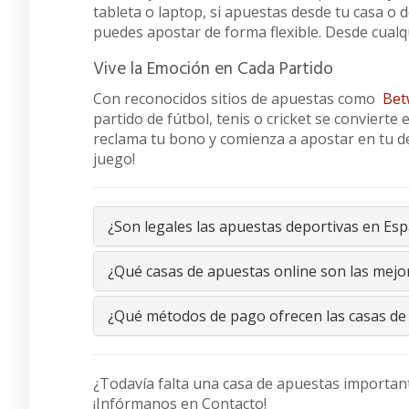
tableta o laptop, si apuestas desde tu casa o d
puedes apostar de forma flexible. Desde cualq
Vive la Emoción en Cada Partido
Con reconocidos sitios de apuestas como
Bet
partido de fútbol, tenis o cricket se convierte 
reclama tu bono y comienza a apostar en tu d
juego!
¿Son legales las apuestas deportivas en Es
¿Qué casas de apuestas online son las mejo
¿Qué métodos de pago ofrecen las casas de
¿Todavía falta una casa de apuestas importan
¡Infórmanos en Contacto!