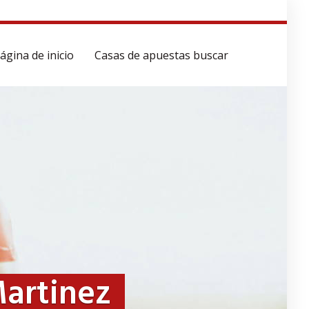
ágina de inicio
Casas de apuestas buscar
Martinez