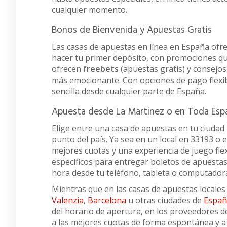
cualquier momento.
Bonos de Bienvenida y Apuestas Gratis
Las casas de apuestas en línea en España ofre
hacer tu primer depósito, con promociones q
ofrecen
freebets
(apuestas gratis) y consejo
más emocionante. Con opciones de pago flexi
sencilla desde cualquier parte de España.
Apuesta desde La Martinez o en Toda Esp
Elige entre una casa de apuestas en tu ciuda
punto del país. Ya sea en un local en 33193 o 
mejores cuotas y una experiencia de juego flex
específicos para entregar boletos de apuestas
hora desde tu teléfono, tableta o computador
Mientras que en las casas de apuestas locales
Valenzia
,
Barcelona
u otras ciudades de
Españ
del horario de apertura, en los proveedores 
a las mejores cuotas de forma espontánea y a c