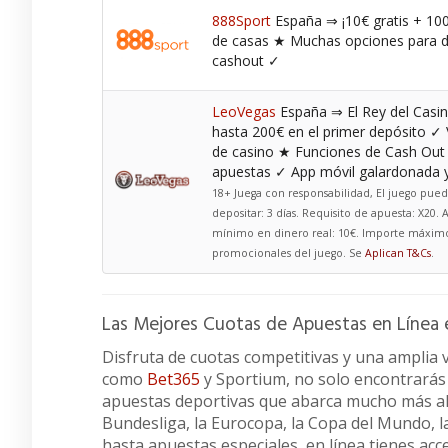
888Sport
España ⇒ ¡10€ gratis + 100
de casas ★ Muchas opciones para dep
cashout ✓
LeoVegas
España ⇒ El Rey del Casi
hasta 200€ en el primer depósito ✓
de casino ★ Funciones de Cash Out 
apuestas ✓ App móvil galardonada y 
18+ Juega con responsabilidad, El juego pue
depositar: 3 días. Requisito de apuesta: X20. 
mínimo en dinero real: 10€. Importe máximo 
promocionales del juego. Se
Aplican T&Cs
.
Las Mejores Cuotas de Apuestas en Línea 
Disfruta de cuotas competitivas y una amplia v
como
Bet365
y Sportium, no solo encontrarás 
apuestas deportivas que abarca mucho más all
Bundesliga, la Eurocopa, la Copa del Mundo, 
hasta apuestas especiales, en línea tienes acce