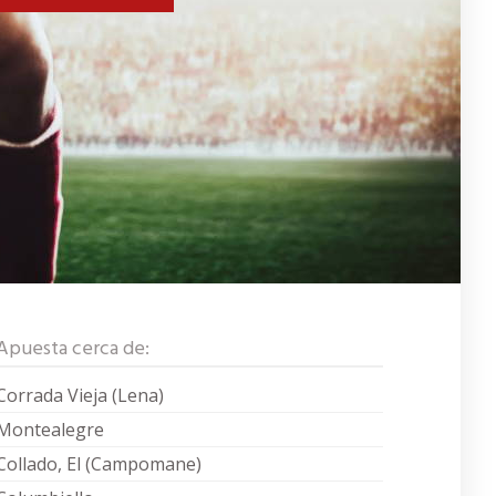
Apuesta cerca de:
Corrada Vieja (Lena)
Montealegre
Collado, El (Campomane)