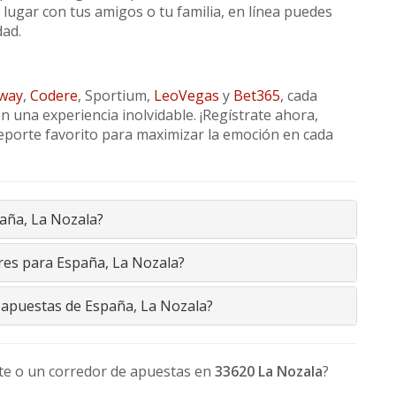
 lugar con tus amigos o tu familia, en línea puedes
dad.
way
,
Codere
, Sportium,
LeoVegas
y
Bet365
, cada
en una experiencia inolvidable. ¡Regístrate ahora,
eporte favorito para maximizar la emoción en cada
paña, La Nozala?
res para España, La Nozala?
 apuestas de España, La Nozala?
te o un corredor de apuestas en
33620
La Nozala
?