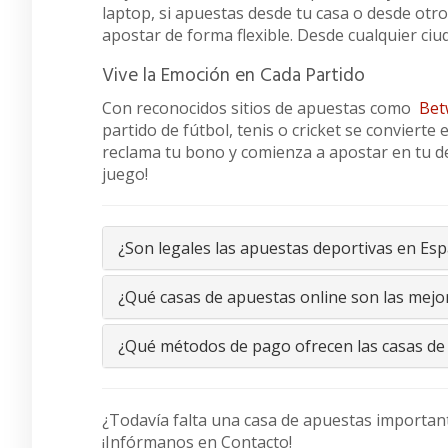
laptop, si apuestas desde tu casa o desde otro
apostar de forma flexible. Desde cualquier ciu
Vive la Emoción en Cada Partido
Con reconocidos sitios de apuestas como
Bet
partido de fútbol, tenis o cricket se convierte 
reclama tu bono y comienza a apostar en tu d
juego!
¿Son legales las apuestas deportivas en Es
¿Qué casas de apuestas online son las mejo
¿Qué métodos de pago ofrecen las casas de
¿Todavía falta una casa de apuestas importan
¡Infórmanos en Contacto!