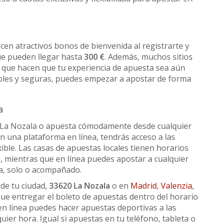
cen atractivos bonos de bienvenida al registrarte y
ue pueden llegar hasta
300 €
. Además, muchos sitios
s que hacen que tu experiencia de apuesta sea aún
bles y seguras, puedes empezar a apostar de forma
a
d La Nozala o apuesta cómodamente desde cualquier
en una plataforma en línea, tendrás acceso a las
ible. Las casas de apuestas locales tienen horarios
, mientras que en línea puedes apostar a cualquier
a, solo o acompañado.
 de tu ciudad,
33620
La Nozala
o en
Madrid
,
Valenzia
,
ue entregar el boleto de apuestas dentro del horario
en línea puedes hacer apuestas deportivas a las
ier hora. Igual si apuestas en tu teléfono, tableta o