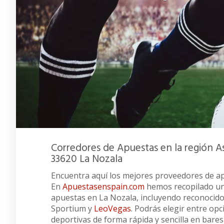
Corredores de Apuestas
en la región
A
33620
La Nozala
Encuentra aquí los mejores proveedores de a
En
Apuestasenspain.com
hemos recopilado una
apuestas en La Nozala, incluyendo reconoci
Sportium y
LeoVegas
. Podrás elegir entre opc
deportivas de forma rápida y sencilla en bares