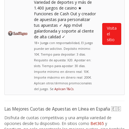
Variedad de deportes y más de
1.400 juegos de casino ★
Funciones de Cash Out y creador
de apuestas para personalizar
tus apuestas ✓ App móvil
Visita
galardonada y soporte al cliente
el
de alta calidad ✓
sitio
18+ Juega con responsabilidad, El juego
puede ser adictivo. Depósito mínimo:
10€. Tiempo para depositar: 3 días.
Requisito de apuesta: X20. Apostar en:
slots. Tiempo para apostar: 30 días.
Importe mínimo en dinero real: 10€.
Importe máximo en dinero real: 200€.
Aplican otros términos promocionales
del juego. Se
Aplican T&Cs
.
Las Mejores Cuotas de Apuestas en Línea en España 🇪🇸
Disfruta de cuotas competitivas y una amplia variedad de
opciones desde tu dispositivo. En sitios como
Bet365
y