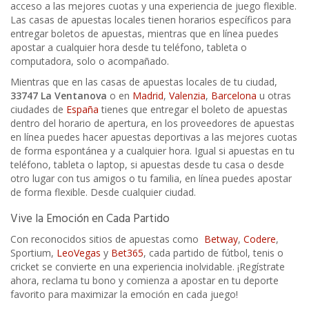
acceso a las mejores cuotas y una experiencia de juego flexible.
Las casas de apuestas locales tienen horarios específicos para
entregar boletos de apuestas, mientras que en línea puedes
apostar a cualquier hora desde tu teléfono, tableta o
computadora, solo o acompañado.
Mientras que en las casas de apuestas locales de tu ciudad,
33747
La Ventanova
o en
Madrid
,
Valenzia
,
Barcelona
u otras
ciudades de
España
tienes que entregar el boleto de apuestas
dentro del horario de apertura, en los proveedores de apuestas
en línea puedes hacer apuestas deportivas a las mejores cuotas
de forma espontánea y a cualquier hora. Igual si apuestas en tu
teléfono, tableta o laptop, si apuestas desde tu casa o desde
otro lugar con tus amigos o tu familia, en línea puedes apostar
de forma flexible. Desde cualquier ciudad.
Vive la Emoción en Cada Partido
Con reconocidos sitios de apuestas como
Betway
,
Codere
,
Sportium,
LeoVegas
y
Bet365
, cada partido de fútbol, tenis o
cricket se convierte en una experiencia inolvidable. ¡Regístrate
ahora, reclama tu bono y comienza a apostar en tu deporte
favorito para maximizar la emoción en cada juego!