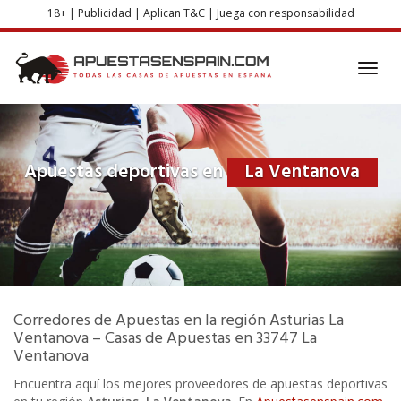
Skip
18+ | Publicidad | Aplican T&C | Juega con responsabilidad
to
main
content
Toggl
navig
Apuestas deportivas en
La Ventanova
Corredores de Apuestas
en la región
Asturias
La
Ventanova – Casas de Apuestas en
33747
La
Ventanova
Encuentra aquí los mejores proveedores de apuestas deportivas