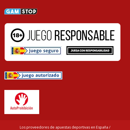
Los proveedores de apuestas deportivas en España /