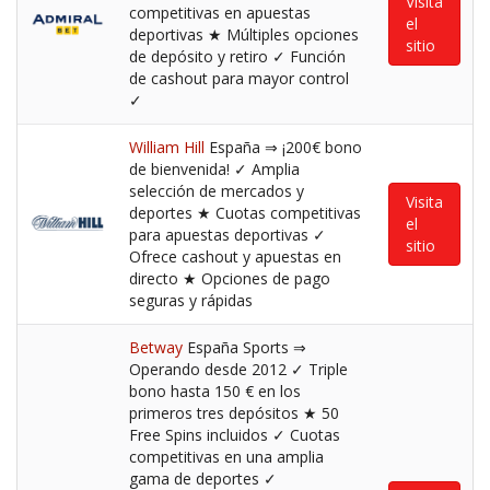
Visita
competitivas en apuestas
el
deportivas ★ Múltiples opciones
sitio
de depósito y retiro ✓ Función
de cashout para mayor control
✓
William Hill
España ⇒ ¡200€ bono
de bienvenida! ✓ Amplia
selección de mercados y
Visita
deportes ★ Cuotas competitivas
el
para apuestas deportivas ✓
sitio
Ofrece cashout y apuestas en
directo ★ Opciones de pago
seguras y rápidas
Betway
España Sports ⇒
Operando desde 2012 ✓ Triple
bono hasta 150 € en los
primeros tres depósitos ★ 50
Free Spins incluidos ✓ Cuotas
competitivas en una amplia
gama de deportes ✓