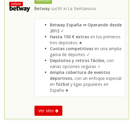
Premium
online
Betway
sucht in
La Ventanova
Betway España ⇒ Operando desde
2012
✓
Hasta 150 € extras
en tus primeros
tres depósitos ★
Cuotas competitivas
en una amplia
gama de deportes ✓
Depósitos y retiros fáciles
, con
varias opciones seguras ✓
Amplia cobertura de eventos
deportivos
, con un enfoque especial
en
fútbol
y ligas populares en
España ★
Ver sitio