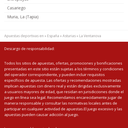
Casariego
Muria, La (Tapia)
Apuestas deportivas en
»
España
»
Asturias
»
La Ventanova
Descargo de responsabilidad:
Todos los sitios de apuestas, ofertas, promociones y bonificaciones
presentadas en este sitio están sujetas a los términos y condiciones
del operador correspondiente, y pueden incluir requisitos
específicos de apuesta. Las ofertas y recomendaciones mostradas
implican apuestas con dinero real y están dirigidas exclusivamente
a usuarios mayores de edad, que residan en jurisdicciones donde el
juego en línea sea legal. Recomendamos encarecidamente jugar de
manera responsable y consultar las normativas locales antes de
participar en cualquier actividad de apuestas.El juego excesivo y las
apuestas pueden causar adicción al juego.