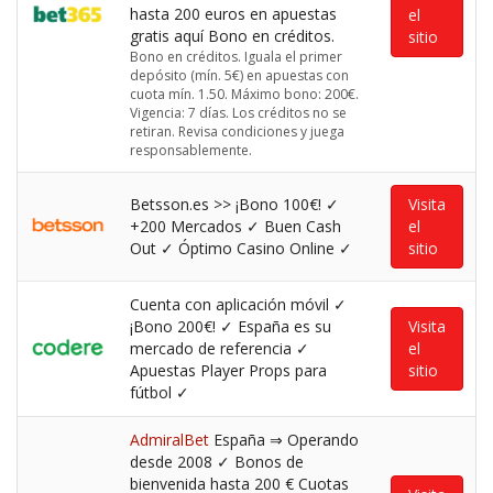
hasta 200 euros en apuestas
el
gratis aquí Bono en créditos.
sitio
Bono en créditos. Iguala el primer
depósito (mín. 5€) en apuestas con
cuota mín. 1.50. Máximo bono: 200€.
Vigencia: 7 días. Los créditos no se
retiran. Revisa condiciones y juega
responsablemente.
Betsson.es >> ¡Bono 100€! ✓
Visita
+200 Mercados ✓ Buen Cash
el
Out ✓ Óptimo Casino Online ✓
sitio
Cuenta con aplicación móvil ✓
¡Bono 200€! ✓ España es su
Visita
mercado de referencia ✓
el
Apuestas Player Props para
sitio
fútbol ✓
AdmiralBet
España ⇒ Operando
desde 2008 ✓ Bonos de
bienvenida hasta 200 € Cuotas