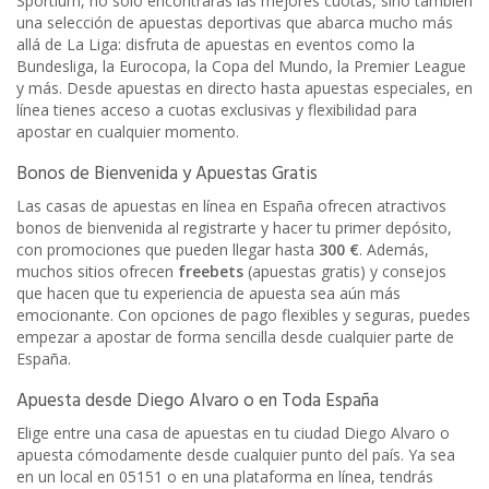
Sportium, no solo encontrarás las mejores cuotas, sino también
una selección de apuestas deportivas que abarca mucho más
allá de La Liga: disfruta de apuestas en eventos como la
Bundesliga, la Eurocopa, la Copa del Mundo, la Premier League
y más. Desde apuestas en directo hasta apuestas especiales, en
línea tienes acceso a cuotas exclusivas y flexibilidad para
apostar en cualquier momento.
Bonos de Bienvenida y Apuestas Gratis
Las casas de apuestas en línea en España ofrecen atractivos
bonos de bienvenida al registrarte y hacer tu primer depósito,
con promociones que pueden llegar hasta
300 €
. Además,
muchos sitios ofrecen
freebets
(apuestas gratis) y consejos
que hacen que tu experiencia de apuesta sea aún más
emocionante. Con opciones de pago flexibles y seguras, puedes
empezar a apostar de forma sencilla desde cualquier parte de
España.
Apuesta desde Diego Alvaro o en Toda España
Elige entre una casa de apuestas en tu ciudad Diego Alvaro o
apuesta cómodamente desde cualquier punto del país. Ya sea
en un local en 05151 o en una plataforma en línea, tendrás