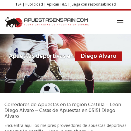
Skip
18+ | Publicidad | Aplican T&C | Juega con responsabilidad
to
main
content
Toggl
navig
Apuestas deportivas en
Diego Alvaro
Corredores de Apuestas
en la región
Castilla – Leon
Diego Alvaro – Casas de Apuestas en
05151
Diego
Alvaro
Encuentra aquí los mejores proveedores de apuestas deportivas