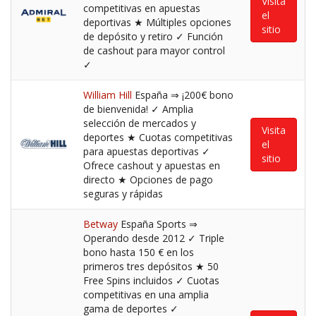
Visita
competitivas en apuestas
el
deportivas ★ Múltiples opciones
sitio
de depósito y retiro ✓ Función
de cashout para mayor control
✓
William Hill
España ⇒ ¡200€ bono
de bienvenida! ✓ Amplia
selección de mercados y
Visita
deportes ★ Cuotas competitivas
el
para apuestas deportivas ✓
sitio
Ofrece cashout y apuestas en
directo ★ Opciones de pago
seguras y rápidas
Betway
España Sports ⇒
Operando desde 2012 ✓ Triple
bono hasta 150 € en los
primeros tres depósitos ★ 50
Free Spins incluidos ✓ Cuotas
competitivas en una amplia
gama de deportes ✓