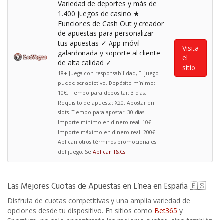
Variedad de deportes y más de
1.400 juegos de casino ★
Funciones de Cash Out y creador
de apuestas para personalizar
tus apuestas ✓ App móvil
Visita
galardonada y soporte al cliente
el
de alta calidad ✓
sitio
18+ Juega con responsabilidad, El juego
puede ser adictivo. Depósito mínimo:
10€. Tiempo para depositar: 3 días.
Requisito de apuesta: X20. Apostar en:
slots. Tiempo para apostar: 30 días.
Importe mínimo en dinero real: 10€.
Importe máximo en dinero real: 200€.
Aplican otros términos promocionales
del juego. Se
Aplican T&Cs
.
Las Mejores Cuotas de Apuestas en Línea en España 🇪🇸
Disfruta de cuotas competitivas y una amplia variedad de
opciones desde tu dispositivo. En sitios como
Bet365
y