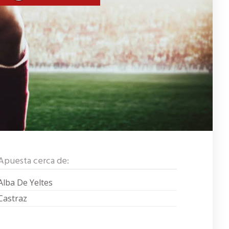
Apuesta cerca de:
Alba De Yeltes
Castraz