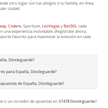
esde otro lugar con tus amigos o tu familia, en línea
uier ciudad.
way
,
Codere
, Sportium,
LeoVegas
y
Bet365
, cada
en una experiencia inolvidable. ¡Regístrate ahora,
eporte favorito para maximizar la emoción en cada
paña, Diosleguarde?
res para España, Diosleguarde?
 apuestas de España, Diosleguarde?
te o un corredor de apuestas en
37478
Diosleguarde
?