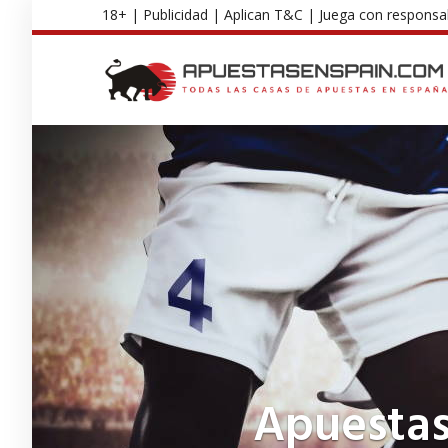
Skip
18+ | Publicidad | Aplican T&C | Juega con responsa
to
main
content
Apuestas