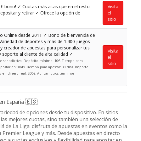
€ bono! ✓ Cuotas más altas que en el resto
Visita
ositar y retirar ✓ Ofrece la opción de
el
sitio
no Online desde 2011 ✓ Bono de bienvenida de
 Variedad de deportes y más de 1.400 juegos
y creador de apuestas para personalizar tus
Visita
soporte al cliente de alta calidad ✓
el
de ser adictivo. Depósito mínimo: 10€. Tiempo para
sitio
Apostar en: slots. Tiempo para apostar: 30 días. Importe
en dinero real: 200€. Aplican otros términos
en España 🇪🇸
ariedad de opciones desde tu dispositivo. En sitios
las mejores cuotas, sino también una selección de
á de La Liga: disfruta de apuestas en eventos como la
la Premier League y más. Desde apuestas en directo
so a cuotas exclusivas y flexibilidad para apostar en