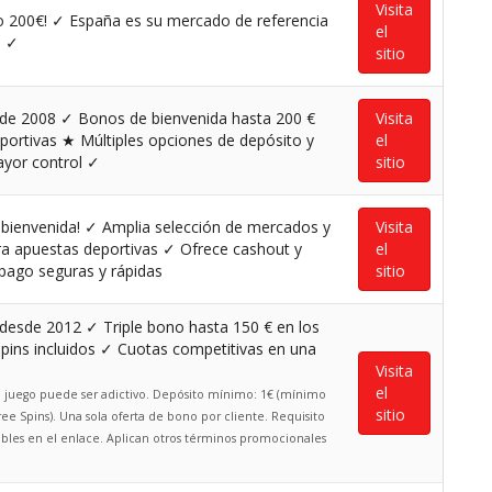
Visita
o 200€! ✓ España es su mercado de referencia
el
l ✓
sitio
e 2008 ✓ Bonos de bienvenida hasta 200 €
Visita
portivas ★ Múltiples opciones de depósito y
el
ayor control ✓
sitio
bienvenida! ✓ Amplia selección de mercados y
Visita
a apuestas deportivas ✓ Ofrece cashout y
el
pago seguras y rápidas
sitio
esde 2012 ✓ Triple bono hasta 150 € en los
pins incluidos ✓ Cuotas competitivas en una
Visita
el
El juego puede ser adictivo. Depósito mínimo: 1€ (mínimo
sitio
ee Spins). Una sola oferta de bono por cliente. Requisito
ibles en el enlace. Aplican otros términos promocionales