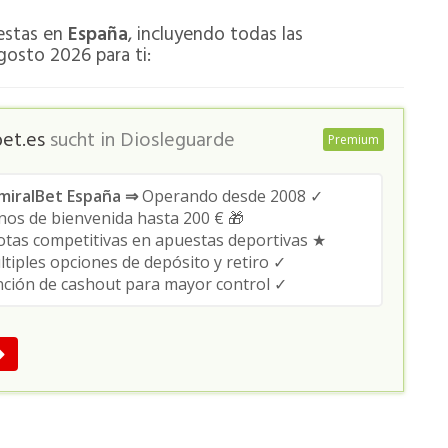
uestas en
España
, incluyendo todas las
gosto 2026 para ti:
et.es
sucht in
Diosleguarde
Premium
miralBet España ⇒
Operando desde 2008 ✓
os de bienvenida hasta 200 € 🎁
tas competitivas en apuestas deportivas ★
tiples opciones de depósito y retiro ✓
ción de cashout para mayor control ✓