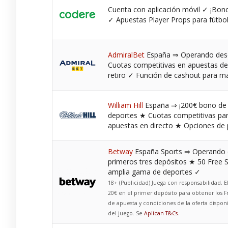
Cuenta con aplicación móvil ✓ ¡Bon
✓ Apuestas Player Props para fútbo
AdmiralBet
España ⇒ Operando desd
Cuotas competitivas en apuestas de
retiro ✓ Función de cashout para m
William Hill
España ⇒ ¡200€ bono de 
deportes ★ Cuotas competitivas par
apuestas en directo ★ Opciones de 
Betway
España Sports ⇒ Operando d
primeros tres depósitos ★ 50 Free S
amplia gama de deportes ✓
18+ (Publicidad) Juega con responsabilidad, 
20€ en el primer depósito para obtener los Fr
de apuesta y condiciones de la oferta dispon
del juego. Se
Aplican T&Cs
.