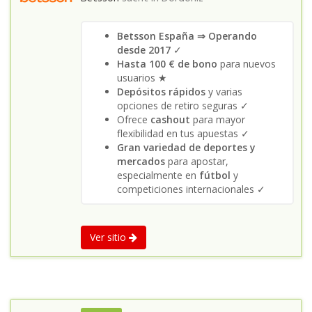
Betsson España ⇒ Operando
desde 2017
✓
Hasta 100 € de bono
para nuevos
usuarios ★
Depósitos rápidos
y varias
opciones de retiro seguras ✓
Ofrece
cashout
para mayor
flexibilidad en tus apuestas ✓
Gran variedad de deportes y
mercados
para apostar,
especialmente en
fútbol
y
competiciones internacionales ✓
Ver sitio