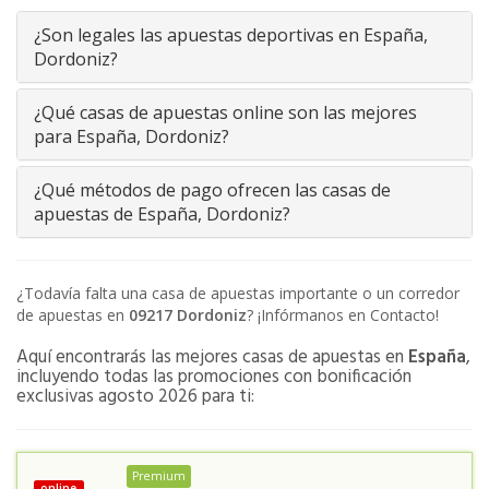
¿Son legales las apuestas deportivas en España,
Dordoniz?
¿Qué casas de apuestas online son las mejores
para España, Dordoniz?
¿Qué métodos de pago ofrecen las casas de
apuestas de España, Dordoniz?
¿Todavía falta una casa de apuestas importante o un corredor
de apuestas en
09217
Dordoniz
? ¡Infórmanos en Contacto!
Aquí encontrarás las mejores casas de apuestas en
España
,
incluyendo todas las promociones con bonificación
exclusivas agosto 2026 para ti:
Premium
online