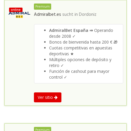
Premium
online
Admiralbet.es
sucht in
Dordoniz
AdmiralBet España ⇒
Operando
desde 2008 ✓
Bonos de bienvenida hasta 200 € 🎁
Cuotas competitivas en apuestas
deportivas ★
Múltiples opciones de depósito y
retiro ✓
Función de cashout para mayor
control ✓
Ver sitio
Premium