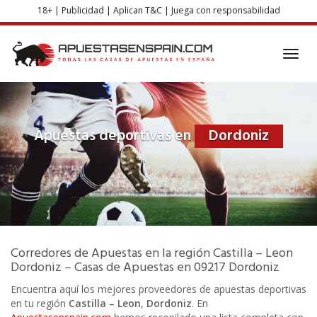
Skip
18+ | Publicidad | Aplican T&C | Juega con responsabilidad
to
main
content
Toggl
navig
Apuestas deportivas en
Dordoniz
Corredores de Apuestas
en la región
Castilla – Leon
Dordoniz – Casas de Apuestas en
09217
Dordoniz
Encuentra aquí los mejores proveedores de apuestas deportivas
en tu región
Castilla – Leon
,
Dordoniz
. En