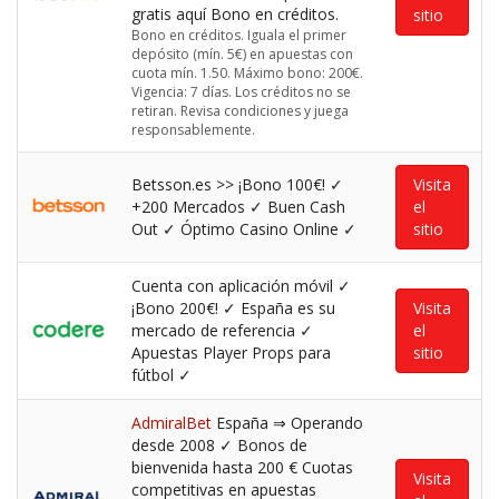
gratis aquí Bono en créditos.
sitio
Bono en créditos. Iguala el primer
depósito (mín. 5€) en apuestas con
cuota mín. 1.50. Máximo bono: 200€.
Vigencia: 7 días. Los créditos no se
retiran. Revisa condiciones y juega
responsablemente.
Betsson.es >> ¡Bono 100€! ✓
Visita
+200 Mercados ✓ Buen Cash
el
Out ✓ Óptimo Casino Online ✓
sitio
Cuenta con aplicación móvil ✓
¡Bono 200€! ✓ España es su
Visita
mercado de referencia ✓
el
Apuestas Player Props para
sitio
fútbol ✓
AdmiralBet
España ⇒ Operando
desde 2008 ✓ Bonos de
bienvenida hasta 200 € Cuotas
Visita
competitivas en apuestas