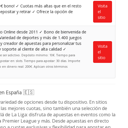
€ bono! ✓ Cuotas más altas que en el resto
Visita
ositar y retirar ✓ Ofrece la opción de
el
sitio
no Online desde 2011 ✓ Bono de bienvenida de
 Variedad de deportes y más de 1.400 juegos
y creador de apuestas para personalizar tus
Visita
soporte al cliente de alta calidad ✓
el
de ser adictivo. Depósito mínimo: 10€. Tiempo para
sitio
Apostar en: slots. Tiempo para apostar: 30 días. Importe
en dinero real: 200€. Aplican otros términos
en España 🇪🇸
ariedad de opciones desde tu dispositivo. En sitios
las mejores cuotas, sino también una selección de
á de La Liga: disfruta de apuestas en eventos como la
la Premier League y más. Desde apuestas en directo
so a cuotas exclusivas y flexibilidad para apostar en