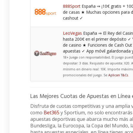
888Sport
España ⇒ ¡10€ gratis + 100
de casas ★ Muchas opciones para dep
cashout ✓
LeoVegas
España ⇒ El Rey del Casi
hasta 200€ en el primer depósito ✓
de casino ★ Funciones de Cash Out 
apuestas ✓ App móvil galardonada y 
18+ Juega con responsabilidad, El juego pue
depositar: 3 días. Requisito de apuesta: X20. 
mínimo en dinero real: 10€. Importe máximo 
promocionales del juego. Se
Aplican T&Cs
.
Las Mejores Cuotas de Apuestas en Línea 
Disfruta de cuotas competitivas y una amplia v
como
Bet365
y Sportium, no solo encontrarás 
apuestas deportivas que abarca mucho más all
Bundesliga, la Eurocopa, la Copa del Mundo, 
hasta apuestas especiales, en línea tienes acce