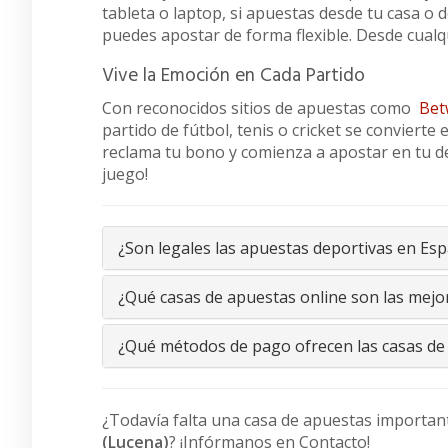
tableta o laptop, si apuestas desde tu casa o d
puedes apostar de forma flexible. Desde cualq
Vive la Emoción en Cada Partido
Con reconocidos sitios de apuestas como
Bet
partido de fútbol, tenis o cricket se convierte 
reclama tu bono y comienza a apostar en tu d
juego!
¿Son legales las apuestas deportivas en Es
¿Qué casas de apuestas online son las mejo
¿Qué métodos de pago ofrecen las casas de
¿Todavía falta una casa de apuestas importan
(Lucena)
? ¡Infórmanos en Contacto!