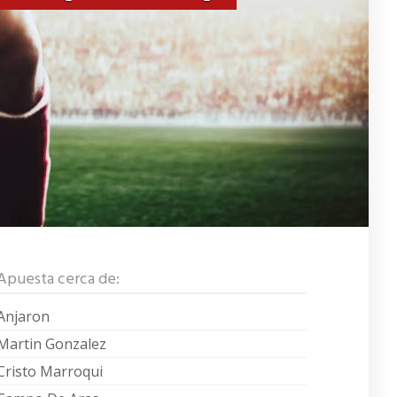
Apuesta cerca de:
Anjaron
Martin Gonzalez
Cristo Marroqui