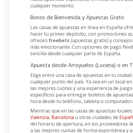
cualquier momento.
Bonos de Bienvenida y Apuestas Gratis
Las casas de apuestas en línea en España ofre
hacer tu primer depósito, con promociones q
ofrecen
freebets
(apuestas gratis) y consejo
más emocionante. Con opciones de pago flexi
sencilla desde cualquier parte de España.
Apuesta desde Arroyuelos (Lucena) o en 
Elige entre una casa de apuestas en tu ciud
cualquier punto del país. Ya sea en un local e
las mejores cuotas y una experiencia de juego 
específicos para entregar boletos de apuestas
hora desde tu teléfono, tableta o computador
Mientras que en las casas de apuestas locales
Valenzia
,
Barcelona
u otras ciudades de
Españ
del horario de apertura, en los proveedores 
a las mejores cuotas de forma espontánea y a c