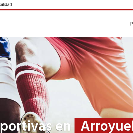
bilidad
P
portivas en
Arroyue