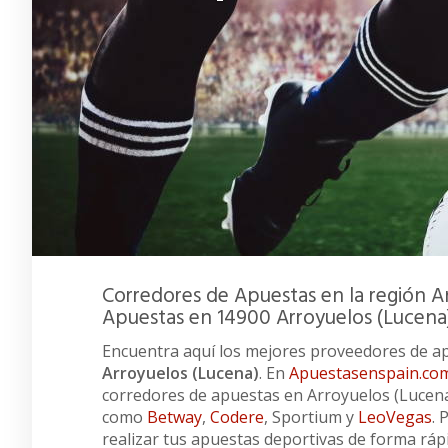
Corredores de Apuestas
en la región
A
Apuestas en
14900
Arroyuelos (Lucena
Encuentra aquí los mejores proveedores de a
Arroyuelos (Lucena)
. En
Apuestasenspain.co
corredores de apuestas en Arroyuelos (Lucen
como
Betway
,
Codere
, Sportium y
LeoVegas
. 
realizar tus apuestas deportivas de forma rápi