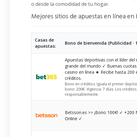
o desde la comodidad de tu hogar.
Mejores sitios de apuestas en línea en
Casas de
Bono de bienvenida (Publicidad · 
apuestas:
Apuestas deportivas con el líder de
grande del mundo ✓ Buenas cuotas 
casino en línea ★ Recibe hasta 200 
créditos.
Bono en créditos. Iguala el primer depósi
bono: 200€. Vigencia: 7 días. Los créditos
responsablemente.
Betsson.es >> ¡Bono 100€! ✓ +200
Online ✓