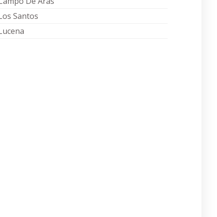
Campo De Aras
Los Santos
Lucena