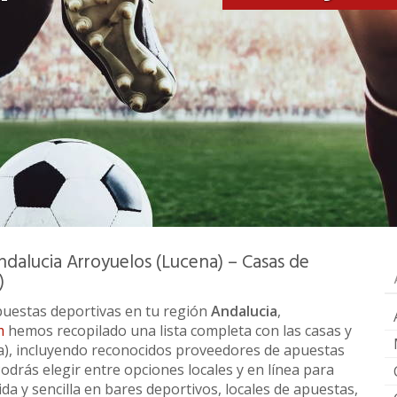
ndalucia
Arroyuelos (Lucena) – Casas de
)
puestas deportivas en tu región
Andalucia
,
m
hemos recopilado una lista completa con las casas y
a), incluyendo reconocidos proveedores de apuestas
Podrás elegir entre opciones locales y en línea para
da y sencilla en bares deportivos, locales de apuestas,