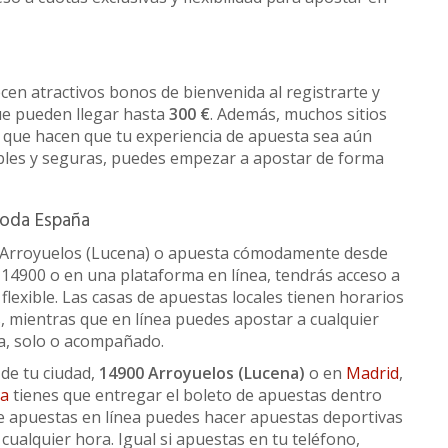
cen atractivos bonos de bienvenida al registrarte y
ue pueden llegar hasta
300 €
. Además, muchos sitios
s que hacen que tu experiencia de apuesta sea aún
bles y seguras, puedes empezar a apostar de forma
Toda España
ad Arroyuelos (Lucena) o apuesta cómodamente desde
n 14900 o en una plataforma en línea, tendrás acceso a
flexible. Las casas de apuestas locales tienen horarios
, mientras que en línea puedes apostar a cualquier
a, solo o acompañado.
 de tu ciudad,
14900
Arroyuelos (Lucena)
o en
Madrid
,
a
tienes que entregar el boleto de apuestas dentro
de apuestas en línea puedes hacer apuestas deportivas
ualquier hora. Igual si apuestas en tu teléfono,