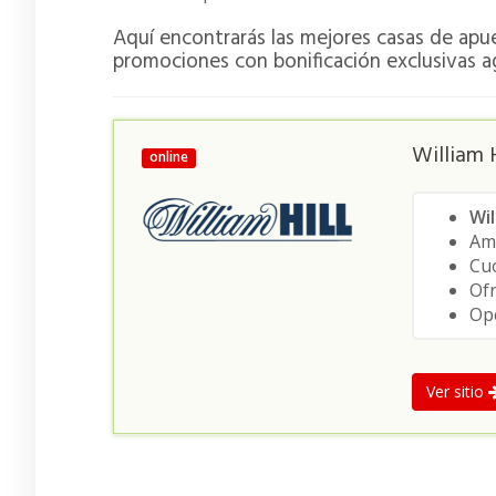
Aquí encontrarás las mejores casas de ap
promociones con bonificación exclusivas a
William H
online
Wil
Amp
Cuo
Ofr
Opc
Ver sitio