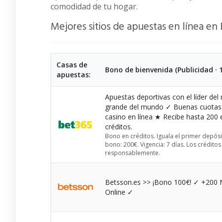
comodidad de tu hogar.
Mejores sitios de apuestas en línea e
Casas de
Bono de bienvenida (Publicidad · 
apuestas:
Apuestas deportivas con el líder de
grande del mundo ✓ Buenas cuotas 
casino en línea ★ Recibe hasta 200 
créditos.
Bono en créditos. Iguala el primer depósi
bono: 200€. Vigencia: 7 días. Los créditos
responsablemente.
Betsson.es >> ¡Bono 100€! ✓ +200
Online ✓