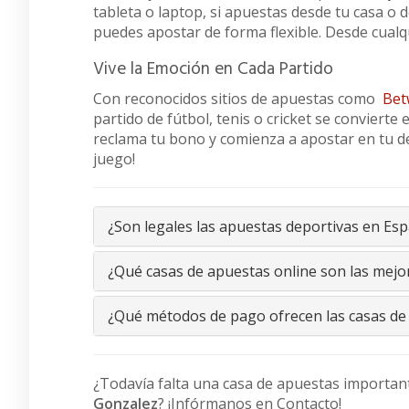
tableta o laptop, si apuestas desde tu casa o d
puedes apostar de forma flexible. Desde cualq
Vive la Emoción en Cada Partido
Con reconocidos sitios de apuestas como
Bet
partido de fútbol, tenis o cricket se convierte 
reclama tu bono y comienza a apostar en tu d
juego!
¿Son legales las apuestas deportivas en Es
¿Qué casas de apuestas online son las mejo
¿Qué métodos de pago ofrecen las casas de
¿Todavía falta una casa de apuestas importan
Gonzalez
? ¡Infórmanos en Contacto!