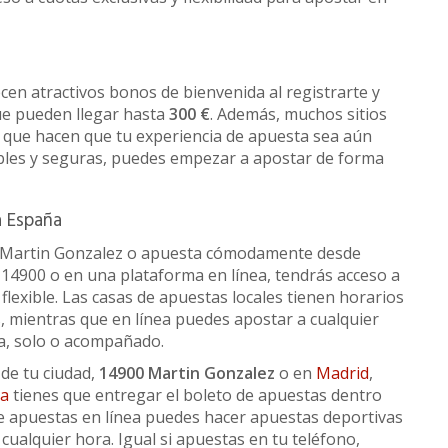
cen atractivos bonos de bienvenida al registrarte y
ue pueden llegar hasta
300 €
. Además, muchos sitios
s que hacen que tu experiencia de apuesta sea aún
bles y seguras, puedes empezar a apostar de forma
 España
ad Martin Gonzalez o apuesta cómodamente desde
n 14900 o en una plataforma en línea, tendrás acceso a
flexible. Las casas de apuestas locales tienen horarios
, mientras que en línea puedes apostar a cualquier
a, solo o acompañado.
 de tu ciudad,
14900
Martin Gonzalez
o en
Madrid
,
a
tienes que entregar el boleto de apuestas dentro
de apuestas en línea puedes hacer apuestas deportivas
ualquier hora. Igual si apuestas en tu teléfono,