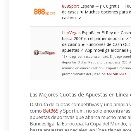
888Sport
España ⇒ ¡10€ gratis + 100
de casas ★ Muchas opciones para dep
cashout ✓
LeoVegas
España ⇒ El Rey del Casi
hasta 200€ en el primer depósito ✓
de casino ★ Funciones de Cash Out 
apuestas ✓ App móvil galardonada y 
18+ Juega con responsabilidad, El juego pue
depositar: 3 días. Requisito de apuesta: X20. 
mínimo en dinero real: 10€. Importe máximo 
promocionales del juego. Se
Aplican T&Cs
.
Las Mejores Cuotas de Apuestas en Línea 
Disfruta de cuotas competitivas y una amplia v
como
Bet365
y Sportium, no solo encontrarás 
apuestas deportivas que abarca mucho más all
Bundesliga, la Eurocopa, la Copa del Mundo, 
hasta apuestas especiales, en línea tienes acce