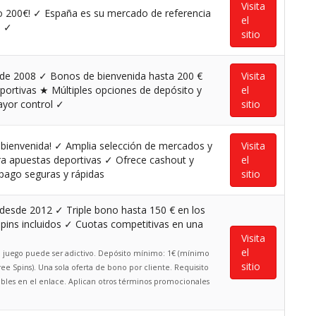
Visita
o 200€! ✓ España es su mercado de referencia
el
l ✓
sitio
e 2008 ✓ Bonos de bienvenida hasta 200 €
Visita
portivas ★ Múltiples opciones de depósito y
el
ayor control ✓
sitio
bienvenida! ✓ Amplia selección de mercados y
Visita
a apuestas deportivas ✓ Ofrece cashout y
el
pago seguras y rápidas
sitio
esde 2012 ✓ Triple bono hasta 150 € en los
pins incluidos ✓ Cuotas competitivas en una
Visita
el
El juego puede ser adictivo. Depósito mínimo: 1€ (mínimo
sitio
ee Spins). Una sola oferta de bono por cliente. Requisito
ibles en el enlace. Aplican otros términos promocionales