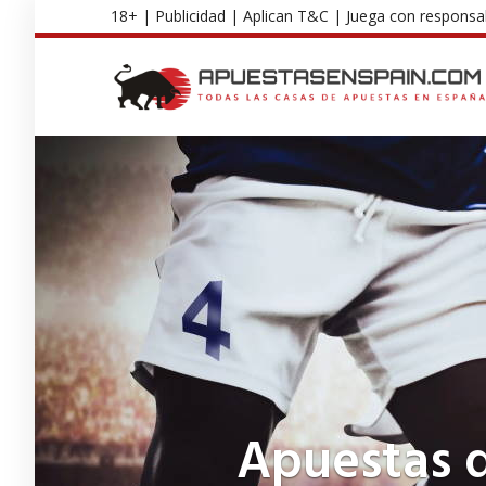
Skip
18+ | Publicidad | Aplican T&C | Juega con responsa
to
main
content
Apuestas 