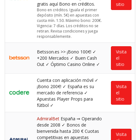
gratis aquí Bono en créditos.
sitio
Bono en créditos. Iguala el primer
depósito (mín. 5€) en apuestas con
cuota mín. 1.50. Máximo bono: 200€.
Vigencia: 7 días. Los créditos no se
retiran. Revisa condiciones y juega
responsablemente.
Betsson.es >> ¡Bono 100€! ✓
Visita
+200 Mercados ✓ Buen Cash
el
Out ✓ Óptimo Casino Online ✓
sitio
Cuenta con aplicación móvil ✓
¡Bono 200€! ✓ España es su
Visita
mercado de referencia ✓
el
Apuestas Player Props para
sitio
fútbol ✓
AdmiralBet
España ⇒ Operando
desde 2008 ✓ Bonos de
bienvenida hasta 200 € Cuotas
Visita
competitivas en apuestas