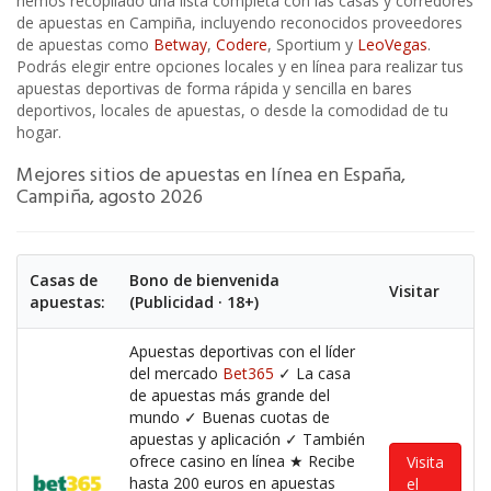
hemos recopilado una lista completa con las casas y corredores
de apuestas en Campiña, incluyendo reconocidos proveedores
de apuestas como
Betway
,
Codere
, Sportium y
LeoVegas
.
Podrás elegir entre opciones locales y en línea para realizar tus
apuestas deportivas de forma rápida y sencilla en bares
deportivos, locales de apuestas, o desde la comodidad de tu
hogar.
Mejores sitios de apuestas en línea en España,
Campiña, agosto 2026
Casas de
Bono de bienvenida
Visitar
apuestas:
(Publicidad · 18+)
Apuestas deportivas con el líder
del mercado
Bet365
✓ La casa
de apuestas más grande del
mundo ✓ Buenas cuotas de
apuestas y aplicación ✓ También
ofrece casino en línea ★ Recibe
Visita
hasta 200 euros en apuestas
el