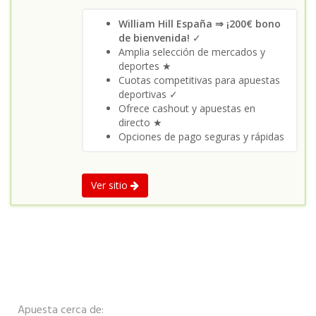
William Hill España ⇒ ¡200€ bono
de bienvenida!
✓
Amplia selección de mercados y
deportes ★
Cuotas competitivas para apuestas
deportivas ✓
Ofrece cashout y apuestas en
directo ★
Opciones de pago seguras y rápidas
Ver sitio
Apuesta cerca de: