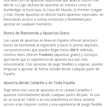
una selección de apuestas deportivas que abarca mucho más
allá de La Liga: disfruta de apuestas en eventos como la
Bundesliga, la Eurocopa, la Copa del Mundo, la Premier League
y más. Desde apuestas en directo hasta apuestas especiales, en
línea tienes acceso a cuotas exclusivas y flexibilidad para
apostar en cualquier momento.
Bonos de Bienvenida y Apuestas Gratis
Las casas de apuestas en línea en España ofrecen atractivos
bonos de bienvenida al registrarte y hacer tu primer depósito,
con promociones que pueden llegar hasta
300 €
. Además,
muchos sitios ofrecen
freebets
(apuestas gratis) y consejos
que hacen que tu experiencia de apuesta sea aún más
emocionante. Con opciones de pago flexibles y seguras, puedes
empezar a apostar de forma sencilla desde cualquier parte de
España.
Apuesta desde Campiña o en Toda España
Elige entre una casa de apuestas en tu ciudad Campiña o
apuesta cómodamente desde cualquier punto del país. Ya sea
en un local en 14600 o en una plataforma en línea, tendrás
acceso a las mejores cuotas y una experiencia de juego flexible.