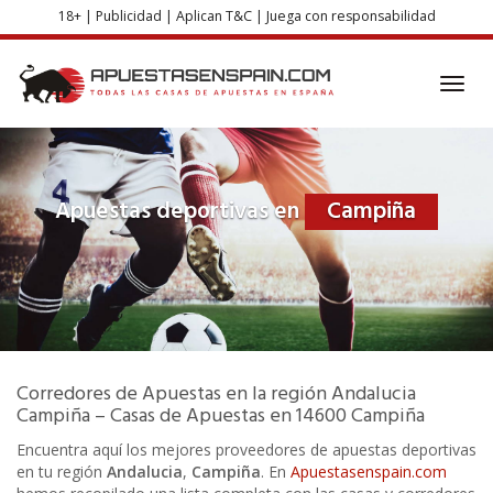
Skip
18+ | Publicidad | Aplican T&C | Juega con responsabilidad
to
main
content
Toggl
navig
Apuestas deportivas en
Campiña
Corredores de Apuestas
en la región
Andalucia
Campiña – Casas de Apuestas en
14600
Campiña
Encuentra aquí los mejores proveedores de apuestas deportivas
en tu región
Andalucia
,
Campiña
. En
Apuestasenspain.com