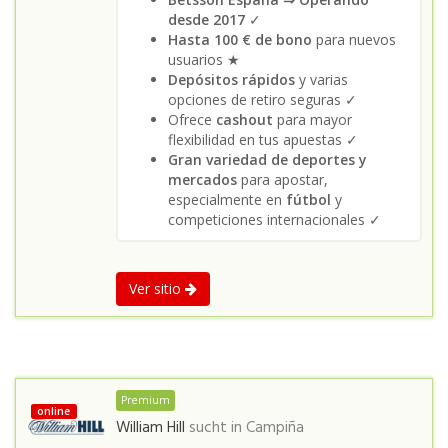
desde 2017
✓
Hasta 100 € de bono
para nuevos
usuarios ★
Depósitos rápidos
y varias
opciones de retiro seguras ✓
Ofrece
cashout
para mayor
flexibilidad en tus apuestas ✓
Gran variedad de deportes y
mercados
para apostar,
especialmente en
fútbol
y
competiciones internacionales ✓
Ver sitio
Premium
online
William Hill
sucht in
Campiña