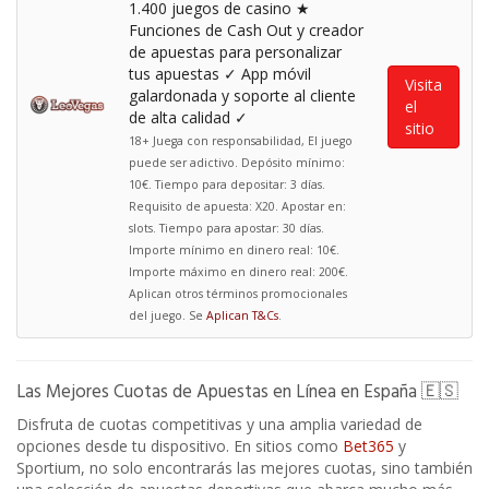
1.400 juegos de casino ★
Funciones de Cash Out y creador
de apuestas para personalizar
tus apuestas ✓ App móvil
Visita
galardonada y soporte al cliente
el
de alta calidad ✓
sitio
18+ Juega con responsabilidad, El juego
puede ser adictivo. Depósito mínimo:
10€. Tiempo para depositar: 3 días.
Requisito de apuesta: X20. Apostar en:
slots. Tiempo para apostar: 30 días.
Importe mínimo en dinero real: 10€.
Importe máximo en dinero real: 200€.
Aplican otros términos promocionales
del juego. Se
Aplican T&Cs
.
Las Mejores Cuotas de Apuestas en Línea en España 🇪🇸
Disfruta de cuotas competitivas y una amplia variedad de
opciones desde tu dispositivo. En sitios como
Bet365
y
Sportium, no solo encontrarás las mejores cuotas, sino también