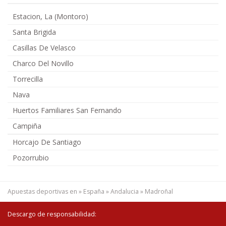
Estacion, La (Montoro)
Santa Brigida
Casillas De Velasco
Charco Del Novillo
Torrecilla
Nava
Huertos Familiares San Fernando
Campiña
Horcajo De Santiago
Pozorrubio
Apuestas deportivas en
»
España
»
Andalucia
»
Madroñal
Descargo de responsabilidad: