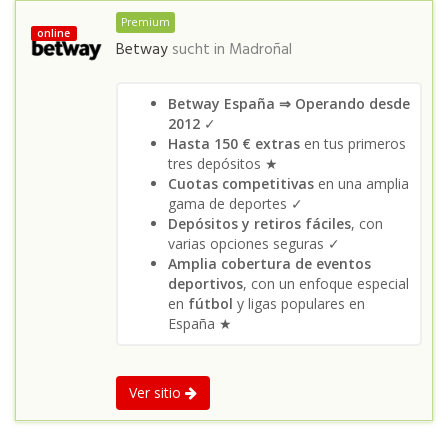
Premium
online
Betway
sucht in
Madroñal
Betway España ⇒ Operando desde
2012
✓
Hasta 150 € extras
en tus primeros
tres depósitos ★
Cuotas competitivas
en una amplia
gama de deportes ✓
Depósitos y retiros fáciles
, con
varias opciones seguras ✓
Amplia cobertura de eventos
deportivos
, con un enfoque especial
en
fútbol
y ligas populares en
España ★
Ver sitio