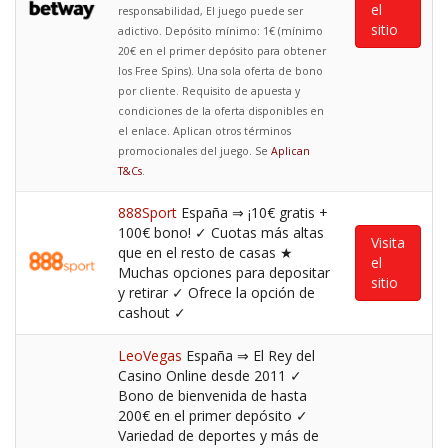
el
responsabilidad, El juego puede ser
sitio
adictivo. Depósito mínimo: 1€ (mínimo
20€ en el primer depósito para obtener
los Free Spins). Una sola oferta de bono
por cliente. Requisito de apuesta y
condiciones de la oferta disponibles en
el enlace. Aplican otros términos
promocionales del juego. Se
Aplican
T&Cs
.
888Sport
España ⇒ ¡10€ gratis +
100€ bono! ✓ Cuotas más altas
Visita
que en el resto de casas ★
el
Muchas opciones para depositar
sitio
y retirar ✓ Ofrece la opción de
cashout ✓
LeoVegas
España ⇒ El Rey del
Casino Online desde 2011 ✓
Bono de bienvenida de hasta
200€ en el primer depósito ✓
Variedad de deportes y más de