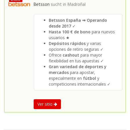
Betsson
sucht in
Madroñal
Betsson España ⇒ Operando
desde 2017
✓
Hasta 100 € de bono
para nuevos
usuarios ★
Depósitos rápidos
y varias
opciones de retiro seguras ✓
Ofrece
cashout
para mayor
flexibilidad en tus apuestas ✓
Gran variedad de deportes y
mercados
para apostar,
especialmente en
fútbol
y
competiciones internacionales ✓
Ver sitio