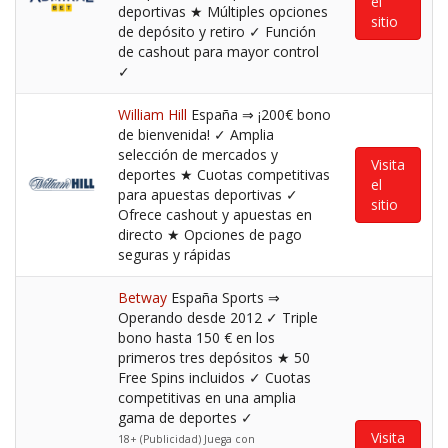
el
deportivas ★ Múltiples opciones
sitio
de depósito y retiro ✓ Función
de cashout para mayor control
✓
William Hill
España ⇒ ¡200€ bono
de bienvenida! ✓ Amplia
selección de mercados y
Visita
deportes ★ Cuotas competitivas
el
para apuestas deportivas ✓
sitio
Ofrece cashout y apuestas en
directo ★ Opciones de pago
seguras y rápidas
Betway
España Sports ⇒
Operando desde 2012 ✓ Triple
bono hasta 150 € en los
primeros tres depósitos ★ 50
Free Spins incluidos ✓ Cuotas
competitivas en una amplia
gama de deportes ✓
Visita
18+ (Publicidad) Juega con