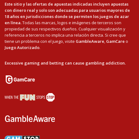
Este sitio y las ofertas de apuestas indicadas incluyen apuestas
con dinero real y solo son adecuadas para usuarios mayores de
18 años en jurisdicciones donde se permiten los juegos de azar
en línea.
Todas las marcas, logos e imágenes de terceros son
propiedad de sus respectivos dueños. Cualquier visualización y
referencia a terceros no implica una relación directa. Si cree que
tiene un problema con el juego, visite
GambleAware
,
GamCare
o
Juego Autorizado
.
Excessive gaming and betting can cause gambling addiction.