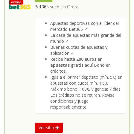
online
Bet365
sucht in
Cirera
Apuestas deportivas con el líder del
mercado Bet365 ✓
La casa de apuestas más grande del
mundo ✓
Buenas cuotas de apuestas y
aplicación ✓
Recibe hasta 2
00 euros en
apuestas gratis
aquí Bono en
créditos.
Iguala el primer depósito (mín. 5€) en
apuestas con cuota mín. 1.50.
Máximo bono: 100€. Vigencia: 7 días.
Los créditos no se retiran. Revisa
condiciones y juega
responsablemente.
Ver sitio