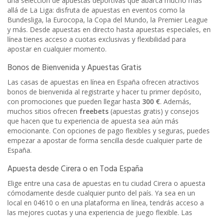
una selección de apuestas deportivas que abarca mucho más
allá de La Liga: disfruta de apuestas en eventos como la
Bundesliga, la Eurocopa, la Copa del Mundo, la Premier League
y más. Desde apuestas en directo hasta apuestas especiales, en
línea tienes acceso a cuotas exclusivas y flexibilidad para
apostar en cualquier momento.
Bonos de Bienvenida y Apuestas Gratis
Las casas de apuestas en línea en España ofrecen atractivos
bonos de bienvenida al registrarte y hacer tu primer depósito,
con promociones que pueden llegar hasta
300 €
. Además,
muchos sitios ofrecen
freebets
(apuestas gratis) y consejos
que hacen que tu experiencia de apuesta sea aún más
emocionante. Con opciones de pago flexibles y seguras, puedes
empezar a apostar de forma sencilla desde cualquier parte de
España.
Apuesta desde Cirera o en Toda España
Elige entre una casa de apuestas en tu ciudad Cirera o apuesta
cómodamente desde cualquier punto del país. Ya sea en un
local en 04610 o en una plataforma en línea, tendrás acceso a
las mejores cuotas y una experiencia de juego flexible. Las