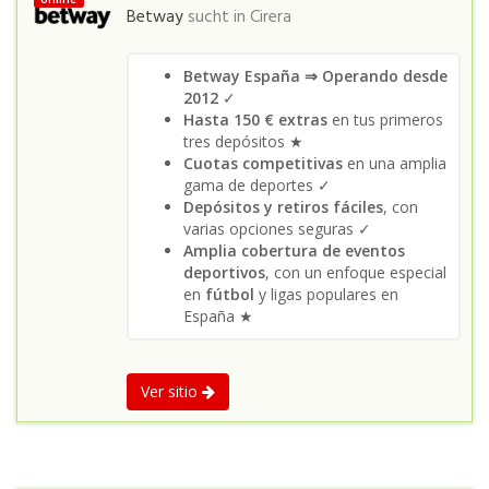
Betway
sucht in
Cirera
Betway España ⇒ Operando desde
2012
✓
Hasta 150 € extras
en tus primeros
tres depósitos ★
Cuotas competitivas
en una amplia
gama de deportes ✓
Depósitos y retiros fáciles
, con
varias opciones seguras ✓
Amplia cobertura de eventos
deportivos
, con un enfoque especial
en
fútbol
y ligas populares en
España ★
Ver sitio