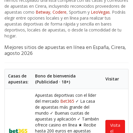
hemos recopilado una lista completa con las casas y corredores
de apuestas en Cirera, incluyendo reconocidos proveedores de
apuestas como
Betway
,
Codere
, Sportium y
LeoVegas
. Podrás
elegir entre opciones locales y en línea para realizar tus
apuestas deportivas de forma rápida y sencilla en bares
deportivos, locales de apuestas, o desde la comodidad de tu
hogar.
Mejores sitios de apuestas en línea en España, Cirera,
agosto 2026
Casas de
Bono de bienvenida
Visitar
apuestas:
(Publicidad · 18+)
Apuestas deportivas con el líder
del mercado
Bet365
✓ La casa
de apuestas más grande del
mundo ✓ Buenas cuotas de
apuestas y aplicación ✓ También
ofrece casino en línea ★ Recibe
Visita
hasta 200 euros en apuestas
el