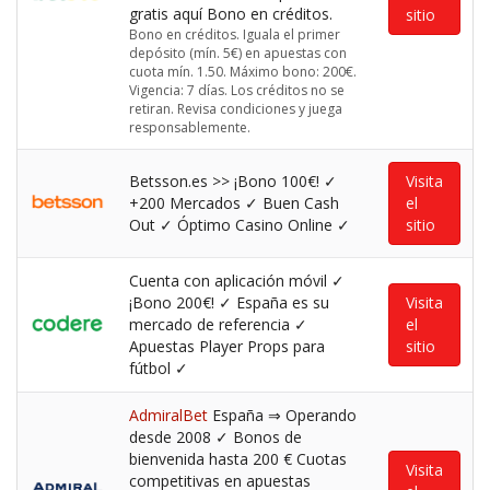
gratis aquí Bono en créditos.
sitio
Bono en créditos. Iguala el primer
depósito (mín. 5€) en apuestas con
cuota mín. 1.50. Máximo bono: 200€.
Vigencia: 7 días. Los créditos no se
retiran. Revisa condiciones y juega
responsablemente.
Betsson.es >> ¡Bono 100€! ✓
Visita
+200 Mercados ✓ Buen Cash
el
Out ✓ Óptimo Casino Online ✓
sitio
Cuenta con aplicación móvil ✓
¡Bono 200€! ✓ España es su
Visita
mercado de referencia ✓
el
Apuestas Player Props para
sitio
fútbol ✓
AdmiralBet
España ⇒ Operando
desde 2008 ✓ Bonos de
bienvenida hasta 200 € Cuotas
Visita
competitivas en apuestas