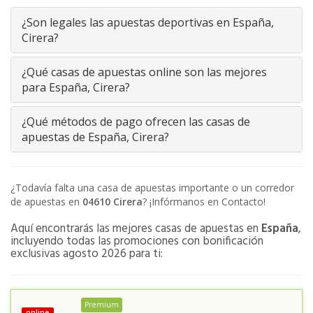
¿Son legales las apuestas deportivas en España,
Cirera?
¿Qué casas de apuestas online son las mejores
para España, Cirera?
¿Qué métodos de pago ofrecen las casas de
apuestas de España, Cirera?
¿Todavía falta una casa de apuestas importante o un corredor
de apuestas en
04610
Cirera
? ¡Infórmanos en Contacto!
Aquí encontrarás las mejores casas de apuestas en
España
,
incluyendo todas las promociones con bonificación
exclusivas agosto 2026 para ti:
Premium
online