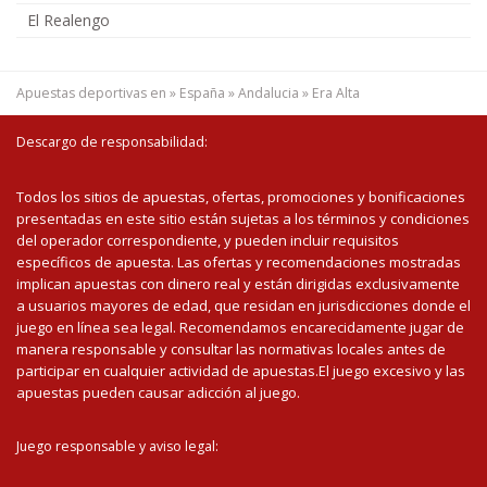
El Realengo
Apuestas deportivas en
»
España
»
Andalucia
»
Era Alta
Descargo de responsabilidad:
Todos los sitios de apuestas, ofertas, promociones y bonificaciones
presentadas en este sitio están sujetas a los términos y condiciones
del operador correspondiente, y pueden incluir requisitos
específicos de apuesta. Las ofertas y recomendaciones mostradas
implican apuestas con dinero real y están dirigidas exclusivamente
a usuarios mayores de edad, que residan en jurisdicciones donde el
juego en línea sea legal. Recomendamos encarecidamente jugar de
manera responsable y consultar las normativas locales antes de
participar en cualquier actividad de apuestas.El juego excesivo y las
apuestas pueden causar adicción al juego.
Juego responsable y aviso legal: