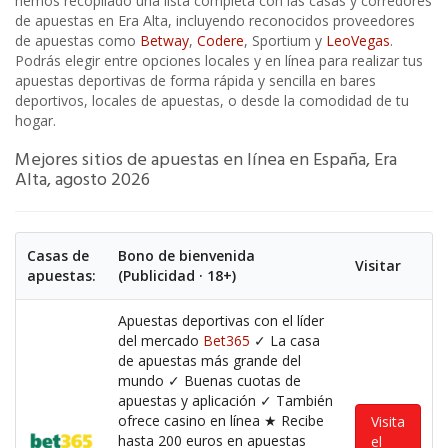
hemos recopilado una lista completa con las casas y corredores
de apuestas en Era Alta, incluyendo reconocidos proveedores
de apuestas como
Betway
,
Codere
, Sportium y
LeoVegas
.
Podrás elegir entre opciones locales y en línea para realizar tus
apuestas deportivas de forma rápida y sencilla en bares
deportivos, locales de apuestas, o desde la comodidad de tu
hogar.
Mejores sitios de apuestas en línea en España, Era
Alta, agosto 2026
Casas de
Bono de bienvenida
Visitar
apuestas:
(Publicidad · 18+)
Apuestas deportivas con el líder
del mercado
Bet365
✓ La casa
de apuestas más grande del
mundo ✓ Buenas cuotas de
apuestas y aplicación ✓ También
ofrece casino en línea ★ Recibe
Visita
hasta 200 euros en apuestas
el