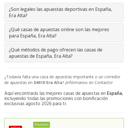
¿Son legales las apuestas deportivas en España,
Era Alta?
¿Qué casas de apuestas online son las mejores
para España, Era Alta?
¿Qué métodos de pago ofrecen las casas de
apuestas de España, Era Alta?
¿Todavía falta una casa de apuestas importante o un corredor
de apuestas en
04610
Era Alta
? ¡Infórmanos en Contacto!
Aquí encontrarás las mejores casas de apuestas en
España
,
incluyendo todas las promociones con bonificación
exclusivas agosto 2026 para ti:
Premium
online