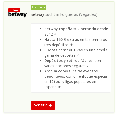
Premium
online
Betway
sucht in
Folgueiras (Vegadeo)
Betway España ⇒ Operando desde
2012
✓
Hasta 150 € extras
en tus primeros
tres depósitos ★
Cuotas competitivas
en una amplia
gama de deportes ✓
Depósitos y retiros fáciles
, con
varias opciones seguras ✓
Amplia cobertura de eventos
deportivos
, con un enfoque especial
en
fútbol
y ligas populares en
España ★
Ver sitio