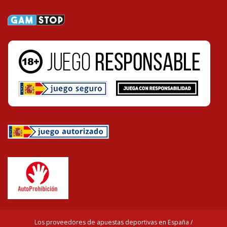
Los proveedores de apuestas deportivas en España /