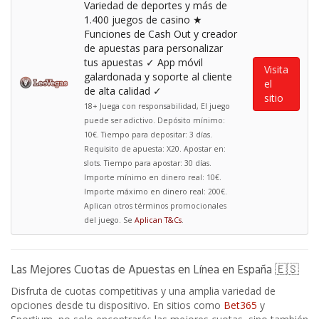
Variedad de deportes y más de
1.400 juegos de casino ★
Funciones de Cash Out y creador
de apuestas para personalizar
tus apuestas ✓ App móvil
Visita
galardonada y soporte al cliente
el
de alta calidad ✓
sitio
18+ Juega con responsabilidad, El juego
puede ser adictivo. Depósito mínimo:
10€. Tiempo para depositar: 3 días.
Requisito de apuesta: X20. Apostar en:
slots. Tiempo para apostar: 30 días.
Importe mínimo en dinero real: 10€.
Importe máximo en dinero real: 200€.
Aplican otros términos promocionales
del juego. Se
Aplican T&Cs
.
Las Mejores Cuotas de Apuestas en Línea en España 🇪🇸
Disfruta de cuotas competitivas y una amplia variedad de
opciones desde tu dispositivo. En sitios como
Bet365
y