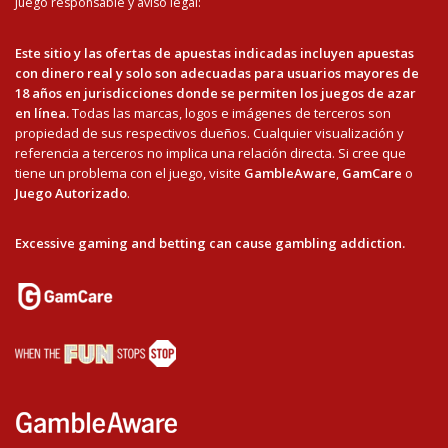
Juego responsable y aviso legal:
Este sitio y las ofertas de apuestas indicadas incluyen apuestas
con dinero real y solo son adecuadas para usuarios mayores de
18 años en jurisdicciones donde se permiten los juegos de azar
en línea.
Todas las marcas, logos e imágenes de terceros son
propiedad de sus respectivos dueños. Cualquier visualización y
referencia a terceros no implica una relación directa. Si cree que
tiene un problema con el juego, visite
GambleAware
,
GamCare
o
Juego Autorizado
.
Excessive gaming and betting can cause gambling addiction.