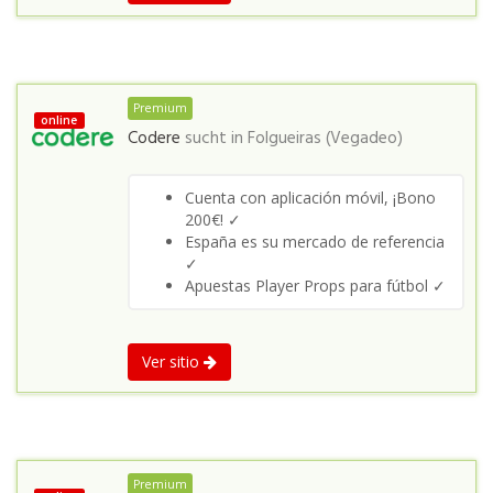
Premium
online
Codere
sucht in
Folgueiras (Vegadeo)
Cuenta con aplicación móvil, ¡Bono
200€! ✓
España es su mercado de referencia
✓
Apuestas Player Props para fútbol ✓
Ver sitio
Premium