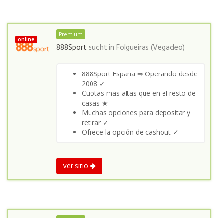
Premium
online
888Sport
sucht in
Folgueiras (Vegadeo)
888Sport España ⇒ Operando desde
2008 ✓
Cuotas más altas que en el resto de
casas ★
Muchas opciones para depositar y
retirar ✓
Ofrece la opción de cashout ✓
Ver sitio