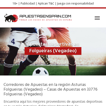
Skip
18+ | Publicidad | Aplican T&C | Juega con responsabilidad
to
main
content
Toggl
navig
Apuestas deportivas en
Folgueiras (Vegadeo)
Corredores de Apuestas
en la región
Asturias
Folgueiras (Vegadeo) – Casas de Apuestas en
33776
Folgueiras (Vegadeo)
Encuentra aquí los mejores proveedores de apuestas deportivas