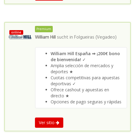
Premium
online
William Hill
sucht in
Folgueiras (Vegadeo)
William Hill España ⇒ ¡200€ bono
de bienvenida!
✓
Amplia selección de mercados y
deportes ★
Cuotas competitivas para apuestas
deportivas ✓
Ofrece cashout y apuestas en
directo ★
Opciones de pago seguras y rápidas
Ver sitio