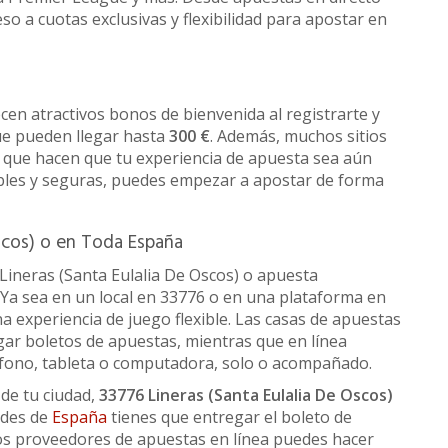
so a cuotas exclusivas y flexibilidad para apostar en
cen atractivos bonos de bienvenida al registrarte y
ue pueden llegar hasta
300 €
. Además, muchos sitios
s que hacen que tu experiencia de apuesta sea aún
bles y seguras, puedes empezar a apostar de forma
scos) o en Toda España
 Lineras (Santa Eulalia De Oscos) o apuesta
Ya sea en un local en 33776 o en una plataforma en
na experiencia de juego flexible. Las casas de apuestas
egar boletos de apuestas, mientras que en línea
éfono, tableta o computadora, solo o acompañado.
 de tu ciudad,
33776
Lineras (Santa Eulalia De Oscos)
ades de
España
tienes que entregar el boleto de
los proveedores de apuestas en línea puedes hacer