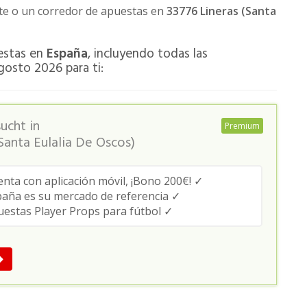
te o un corredor de apuestas en
33776
Lineras (Santa
uestas en
España
, incluyendo todas las
gosto 2026 para ti:
sucht in
Premium
(Santa Eulalia De Oscos)
nta con aplicación móvil, ¡Bono 200€! ✓
aña es su mercado de referencia ✓
estas Player Props para fútbol ✓