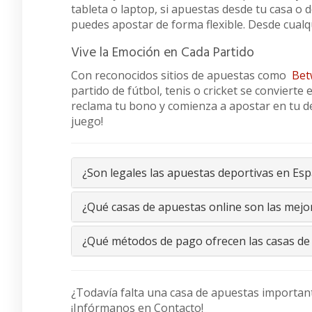
tableta o laptop, si apuestas desde tu casa o d
puedes apostar de forma flexible. Desde cualq
Vive la Emoción en Cada Partido
Con reconocidos sitios de apuestas como
Bet
partido de fútbol, tenis o cricket se convierte 
reclama tu bono y comienza a apostar en tu d
juego!
¿Son legales las apuestas deportivas en Esp
¿Qué casas de apuestas online son las mejo
¿Qué métodos de pago ofrecen las casas de
¿Todavía falta una casa de apuestas importan
¡Infórmanos en Contacto!