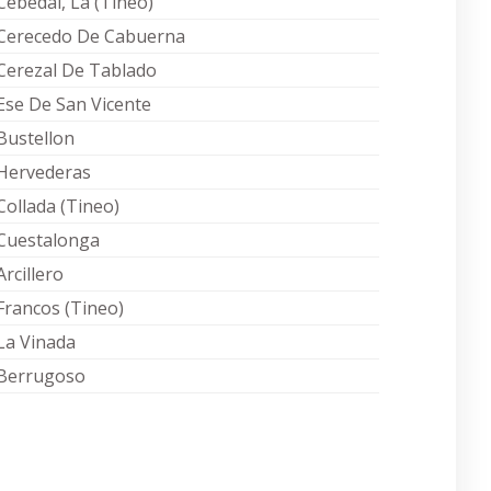
Cebedal, La (Tineo)
Cerecedo De Cabuerna
Cerezal De Tablado
Ese De San Vicente
Bustellon
Hervederas
Collada (Tineo)
Cuestalonga
Arcillero
Francos (Tineo)
La Vinada
Berrugoso