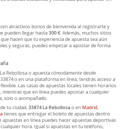
cen atractivos bonos de bienvenida al registrarte y
ue pueden llegar hasta
300 €
. Además, muchos sitios
s que hacen que tu experiencia de apuesta sea aún
bles y seguras, puedes empezar a apostar de forma
paña
ad La Rebollosa o apuesta cómodamente desde
n 33874 o en una plataforma en línea, tendrás acceso a
flexible. Las casas de apuestas locales tienen horarios
, mientras que en línea puedes apostar a cualquier
a, solo o acompañado.
 de tu ciudad,
33874
La Rebollosa
o en
Madrid
,
a
tienes que entregar el boleto de apuestas dentro
de apuestas en línea puedes hacer apuestas deportivas
ualquier hora. Igual si apuestas en tu teléfono,