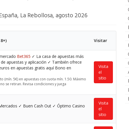
 España, La Rebollosa, agosto 2026
18+)
Visitar
l mercado
Bet365
✓ La casa de apuestas más
de apuestas y aplicación ✓ También ofrece
Visita
euros en apuestas gratis aquí Bono en
el
sitio
to (mín. 5€) en apuestas con cuota mín. 1.50. Máximo
 no se retiran. Revisa condiciones y juega
Visita
 Mercados ✓ Buen Cash Out ✓ Óptimo Casino
el
sitio