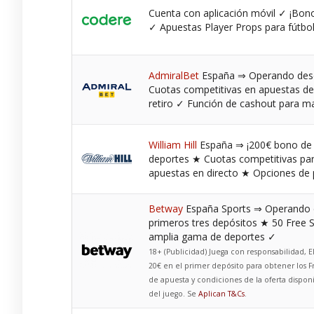
Cuenta con aplicación móvil ✓ ¡Bon
✓ Apuestas Player Props para fútbo
AdmiralBet
España ⇒ Operando desd
Cuotas competitivas en apuestas de
retiro ✓ Función de cashout para m
William Hill
España ⇒ ¡200€ bono de 
deportes ★ Cuotas competitivas par
apuestas en directo ★ Opciones de 
Betway
España Sports ⇒ Operando d
primeros tres depósitos ★ 50 Free S
amplia gama de deportes ✓
18+ (Publicidad) Juega con responsabilidad, 
20€ en el primer depósito para obtener los Fr
de apuesta y condiciones de la oferta dispon
del juego. Se
Aplican T&Cs
.