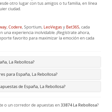
esde otro lugar con tus amigos o tu familia, en línea
uier ciudad.
way
,
Codere
, Sportium,
LeoVegas
y
Bet365
, cada
en una experiencia inolvidable. ¡Regístrate ahora,
eporte favorito para maximizar la emoción en cada
aña, La Rebollosa?
res para España, La Rebollosa?
 apuestas de España, La Rebollosa?
te o un corredor de apuestas en
33874
La Rebollosa
?