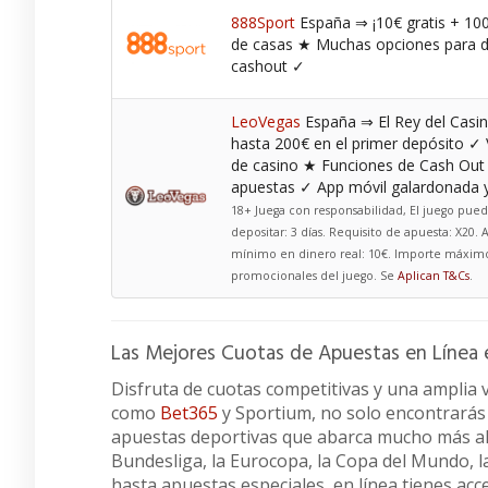
888Sport
España ⇒ ¡10€ gratis + 100
de casas ★ Muchas opciones para dep
cashout ✓
LeoVegas
España ⇒ El Rey del Casi
hasta 200€ en el primer depósito ✓
de casino ★ Funciones de Cash Out 
apuestas ✓ App móvil galardonada y 
18+ Juega con responsabilidad, El juego pue
depositar: 3 días. Requisito de apuesta: X20. 
mínimo en dinero real: 10€. Importe máximo 
promocionales del juego. Se
Aplican T&Cs
.
Las Mejores Cuotas de Apuestas en Línea 
Disfruta de cuotas competitivas y una amplia v
como
Bet365
y Sportium, no solo encontrarás 
apuestas deportivas que abarca mucho más all
Bundesliga, la Eurocopa, la Copa del Mundo, 
hasta apuestas especiales, en línea tienes acce