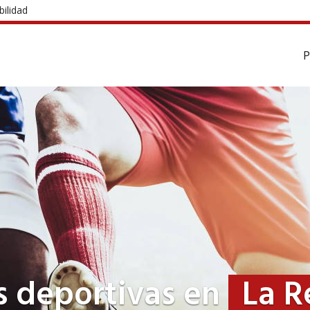
bilidad
P
s deportivas en
La R