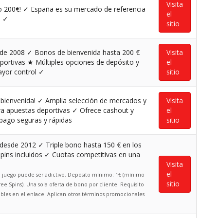
Visita
o 200€! ✓ España es su mercado de referencia
el
l ✓
sitio
e 2008 ✓ Bonos de bienvenida hasta 200 €
Visita
portivas ★ Múltiples opciones de depósito y
el
ayor control ✓
sitio
bienvenida! ✓ Amplia selección de mercados y
Visita
a apuestas deportivas ✓ Ofrece cashout y
el
pago seguras y rápidas
sitio
esde 2012 ✓ Triple bono hasta 150 € en los
pins incluidos ✓ Cuotas competitivas en una
Visita
el
El juego puede ser adictivo. Depósito mínimo: 1€ (mínimo
sitio
ee Spins). Una sola oferta de bono por cliente. Requisito
ibles en el enlace. Aplican otros términos promocionales