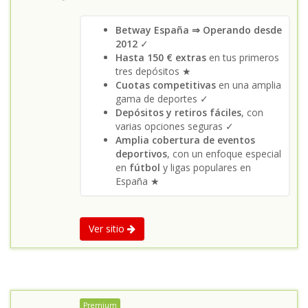
Betway España ⇒ Operando desde
2012
✓
Hasta 150 € extras
en tus primeros
tres depósitos ★
Cuotas competitivas
en una amplia
gama de deportes ✓
Depósitos y retiros fáciles
, con
varias opciones seguras ✓
Amplia cobertura de eventos
deportivos
, con un enfoque especial
en
fútbol
y ligas populares en
España ★
Ver sitio
Premium