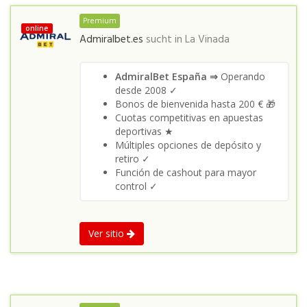
Premium
online
Admiralbet.es
sucht in
La Vinada
AdmiralBet España ⇒
Operando
desde 2008 ✓
Bonos de bienvenida hasta 200 € 🎁
Cuotas competitivas en apuestas
deportivas ★
Múltiples opciones de depósito y
retiro ✓
Función de cashout para mayor
control ✓
Ver sitio