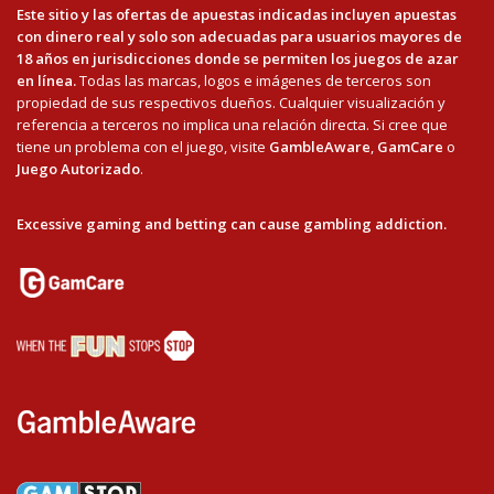
Este sitio y las ofertas de apuestas indicadas incluyen apuestas
con dinero real y solo son adecuadas para usuarios mayores de
18 años en jurisdicciones donde se permiten los juegos de azar
en línea.
Todas las marcas, logos e imágenes de terceros son
propiedad de sus respectivos dueños. Cualquier visualización y
referencia a terceros no implica una relación directa. Si cree que
tiene un problema con el juego, visite
GambleAware
,
GamCare
o
Juego Autorizado
.
Excessive gaming and betting can cause gambling addiction.