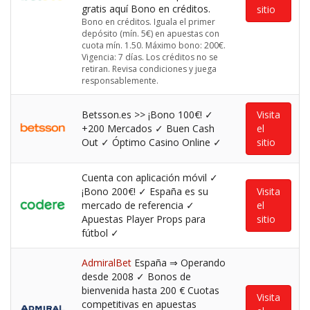
gratis aquí Bono en créditos.
sitio
Bono en créditos. Iguala el primer
depósito (mín. 5€) en apuestas con
cuota mín. 1.50. Máximo bono: 200€.
Vigencia: 7 días. Los créditos no se
retiran. Revisa condiciones y juega
responsablemente.
Betsson.es >> ¡Bono 100€! ✓
Visita
+200 Mercados ✓ Buen Cash
el
Out ✓ Óptimo Casino Online ✓
sitio
Cuenta con aplicación móvil ✓
¡Bono 200€! ✓ España es su
Visita
mercado de referencia ✓
el
Apuestas Player Props para
sitio
fútbol ✓
AdmiralBet
España ⇒ Operando
desde 2008 ✓ Bonos de
bienvenida hasta 200 € Cuotas
Visita
competitivas en apuestas