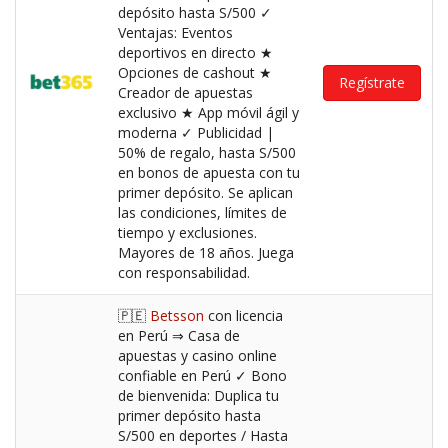
depósito hasta S/500 ✓
Ventajas: Eventos
deportivos en directo ★
Opciones de cashout ★
Regístrate
Creador de apuestas
exclusivo ★ App móvil ágil y
moderna ✓ Publicidad |
50% de regalo, hasta S/500
en bonos de apuesta con tu
primer depósito. Se aplican
las condiciones, límites de
tiempo y exclusiones.
Mayores de 18 años. Juega
con responsabilidad.
🇵🇪
Betsson
con licencia
en Perú ⇒ Casa de
apuestas y casino online
confiable en Perú ✓ Bono
de bienvenida: Duplica tu
primer depósito hasta
S/500 en deportes / Hasta