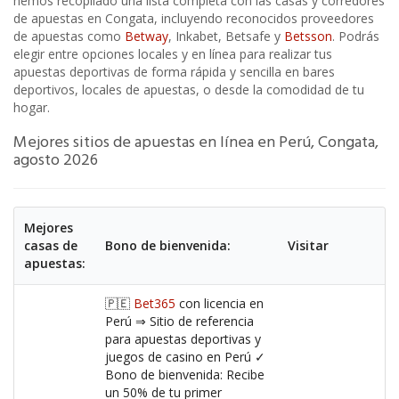
hemos recopilado una lista completa con las casas y corredores
de apuestas en Congata, incluyendo reconocidos proveedores
de apuestas como
Betway
, Inkabet, Betsafe y
Betsson
. Podrás
elegir entre opciones locales y en línea para realizar tus
apuestas deportivas de forma rápida y sencilla en bares
deportivos, locales de apuestas, o desde la comodidad de tu
hogar.
Mejores sitios de apuestas en línea en Perú, Congata,
agosto 2026
Mejores
casas de
Bono de bienvenida:
Visitar
apuestas:
🇵🇪
Bet365
con licencia en
Perú ⇒ Sitio de referencia
para apuestas deportivas y
juegos de casino en Perú ✓
Bono de bienvenida: Recibe
un 50% de tu primer