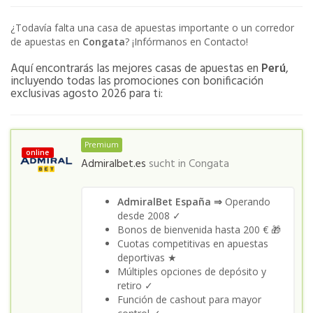
¿Todavía falta una casa de apuestas importante o un corredor
de apuestas en
Congata
? ¡Infórmanos en Contacto!
Aquí encontrarás las mejores casas de apuestas en
Perú
,
incluyendo todas las promociones con bonificación
exclusivas agosto 2026 para ti:
Premium
online
Admiralbet.es
sucht in
Congata
AdmiralBet España ⇒
Operando
desde 2008 ✓
Bonos de bienvenida hasta 200 € 🎁
Cuotas competitivas en apuestas
deportivas ★
Múltiples opciones de depósito y
retiro ✓
Función de cashout para mayor