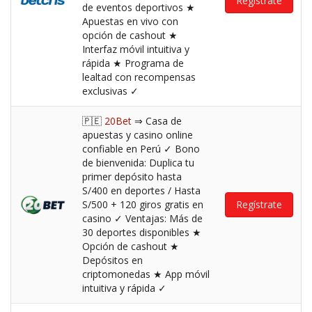
Regístrate
de eventos deportivos ★
Apuestas en vivo con
opción de cashout ★
Interfaz móvil intuitiva y
rápida ★ Programa de
lealtad con recompensas
exclusivas ✓
🇵🇪
20Bet
⇒ Casa de
apuestas y casino online
confiable en Perú ✓ Bono
de bienvenida: Duplica tu
primer depósito hasta
S/400 en deportes / Hasta
S/500 + 120 giros gratis en
Regístrate
casino ✓ Ventajas: Más de
30 deportes disponibles ★
Opción de cashout ★
Depósitos en
criptomonedas ★ App móvil
intuitiva y rápida ✓