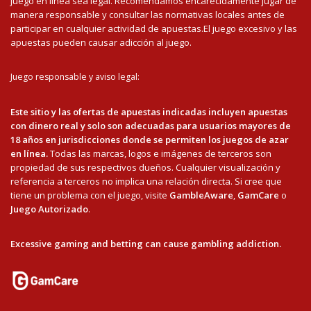
juego en línea sea legal. Recomendamos encarecidamente jugar de
manera responsable y consultar las normativas locales antes de
participar en cualquier actividad de apuestas.El juego excesivo y las
apuestas pueden causar adicción al juego.
Juego responsable y aviso legal:
Este sitio y las ofertas de apuestas indicadas incluyen apuestas
con dinero real y solo son adecuadas para usuarios mayores de
18 años en jurisdicciones donde se permiten los juegos de azar
en línea.
Todas las marcas, logos e imágenes de terceros son
propiedad de sus respectivos dueños. Cualquier visualización y
referencia a terceros no implica una relación directa. Si cree que
tiene un problema con el juego, visite
GambleAware
,
GamCare
o
Juego Autorizado
.
Excessive gaming and betting can cause gambling addiction.