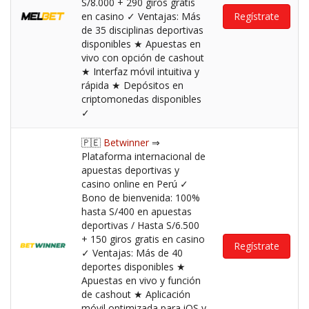
S/8.000 + 290 giros gratis
en casino ✓ Ventajas: Más
Regístrate
de 35 disciplinas deportivas
disponibles ★ Apuestas en
vivo con opción de cashout
★ Interfaz móvil intuitiva y
rápida ★ Depósitos en
criptomonedas disponibles
✓
🇵🇪
Betwinner
⇒
Plataforma internacional de
apuestas deportivas y
casino online en Perú ✓
Bono de bienvenida: 100%
hasta S/400 en apuestas
deportivas / Hasta S/6.500
+ 150 giros gratis en casino
Regístrate
✓ Ventajas: Más de 40
deportes disponibles ★
Apuestas en vivo y función
de cashout ★ Aplicación
móvil optimizada para iOS y