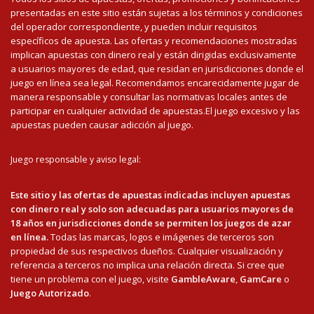
presentadas en este sitio están sujetas a los términos y condiciones
del operador correspondiente, y pueden incluir requisitos
específicos de apuesta. Las ofertas y recomendaciones mostradas
implican apuestas con dinero real y están dirigidas exclusivamente
a usuarios mayores de edad, que residan en jurisdicciones donde el
juego en línea sea legal. Recomendamos encarecidamente jugar de
manera responsable y consultar las normativas locales antes de
participar en cualquier actividad de apuestas.El juego excesivo y las
apuestas pueden causar adicción al juego.
Juego responsable y aviso legal:
Este sitio y las ofertas de apuestas indicadas incluyen apuestas
con dinero real y solo son adecuadas para usuarios mayores de
18 años en jurisdicciones donde se permiten los juegos de azar
en línea.
Todas las marcas, logos e imágenes de terceros son
propiedad de sus respectivos dueños. Cualquier visualización y
referencia a terceros no implica una relación directa. Si cree que
tiene un problema con el juego, visite
GambleAware
,
GamCare
o
Juego Autorizado
.