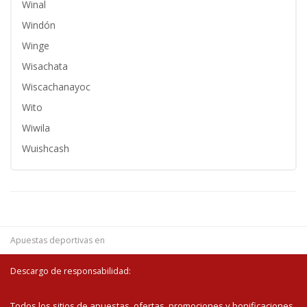
Winal
Windón
Winge
Wisachata
Wiscachanayoc
Wito
Wiwila
Wuishcash
Apuestas deportivas en
Descargo de responsabilidad:
Todos los sitios de apuestas, ofertas, promociones y bonificaciones