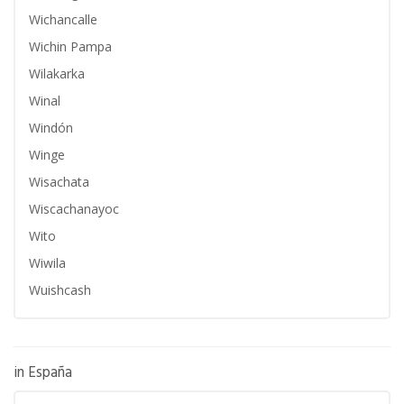
Wichancalle
Wichin Pampa
Wilakarka
Winal
Windón
Winge
Wisachata
Wiscachanayoc
Wito
Wiwila
Wuishcash
in España