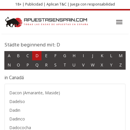
Skip
18+ | Publicidad | Aplican T&C | Juega con responsabilidad
to
main
content
Toggl
navig
Städte beginnend mit: D
A
B
C
D
E
F
G
H
I
J
K
L
M
N
O
P
Q
R
S
T
U
V
W
X
Y
Z
in Canadá
Dacon (Amarante, Maside)
Dadelso
Dadin
Dadinco
Dadococha