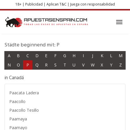
Skip
18+ | Publicidad | Aplican T&C | Juega con responsabilidad
to
main
content
Toggl
navig
Städte beginnend mit: P
A
B
C
D
E
F
G
H
I
J
K
L
M
N
O
P
Q
R
S
T
U
V
W
X
Y
Z
in Canadá
Paacata Ladera
Paacollo
Paacollo Tesillo
Paamaya
Paamayo