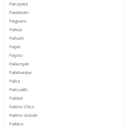
Paicopata
Paidahuén
Paiguano
Paihua
Paihuén
Paiján
Paijoto
Pailacoyán
Pailahueque
Pailca
Pailcoaillo
Paildad
Pailimo Chico
Pailimo Grande
Paillaco